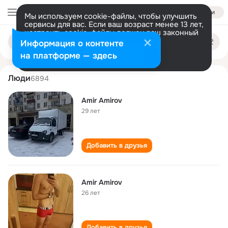
Войти
Мы используем cookie-файлы, чтобы улучшить
сервисы для вас. Если ваш возраст менее 13 лет,
настроить cookie-файлы должен ваш законный
amir amirov
Поиск
представитель.
Больше информации
Информация о контенте
по
людям
Разрешить все
Настроить
на платформе — здесь
Люди
6894
Amir Amirov
29 лет
Добавить в друзья
Amir Amirov
26 лет
Добавить в друзья