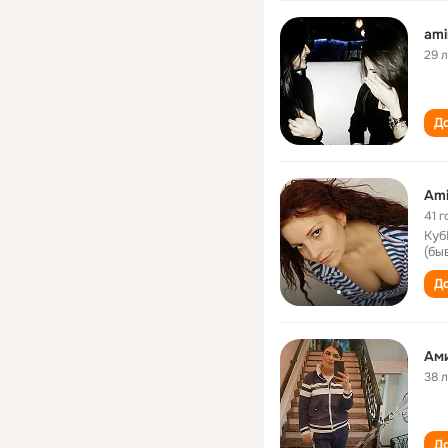
ami
29 
До
Ami
41 г
Куб
(бы
До
Ами
38 
До