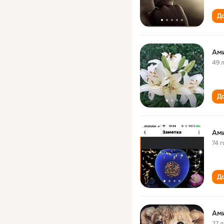
До
Ам
49 
До
Ам
74 г
До
Ам
27 л