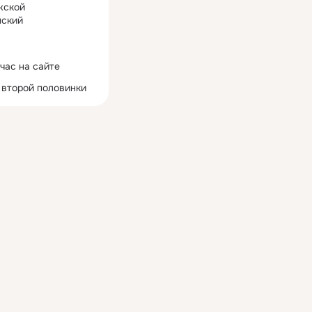
жской
ский
час на сайте
 второй половинки