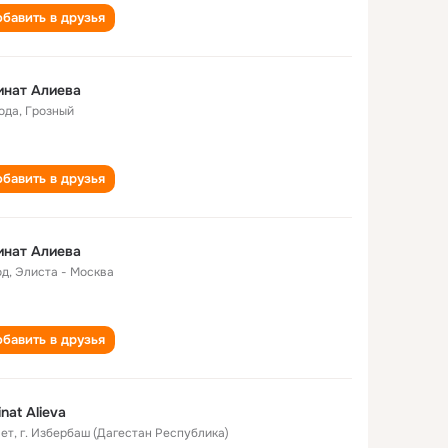
бавить в друзья
инат Алиева
года
,
Грозный
бавить в друзья
инат Алиева
од
,
Элиста - Москва
бавить в друзья
nat Alieva
лет
,
г. Избербаш (Дагестан Республика)