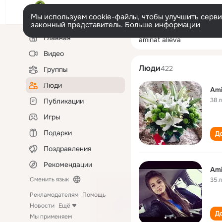
Мы используем cookie-файлы, чтобы улучшить сервис
законный представитель.
Больше информации
Левая
Поиск
Главная
aminat alieva
колонка
по
людям
Видео
Люди
422
Группы
Люди
Ami
38 
Публикации
Игры
Подарки
До
Поздравления
Рекомендации
Ami
Сменить язык
35 
Рекламодателям
Помощь
Новости
Ещё
До
Мы применяем