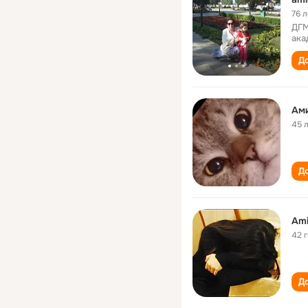
76 л
ДГМ
ака
До
Ам
45 
До
Ami
42 
До