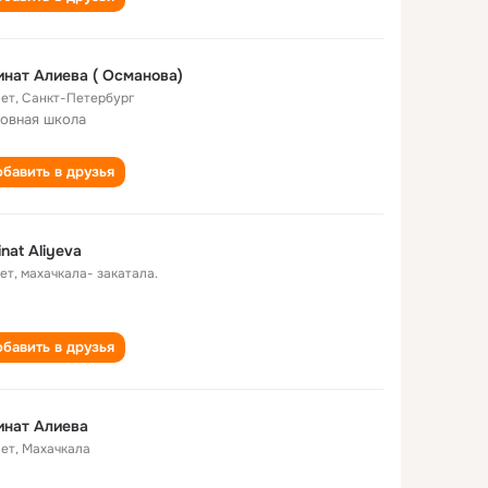
нат Алиева ( Османова)
лет
,
Санкт-Петербург
овная школа
бавить в друзья
nat Aliyeva
лет
,
махачкала- закатала.
бавить в друзья
инат Алиева
лет
,
Махачкала