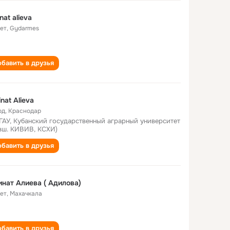
nat alieva
лет
,
Gydarmes
бавить в друзья
nat Alieva
од
,
Краснодар
ГАУ, Кубанский государственный аграрный университет
вш. КИВИВ, КСХИ)
бавить в друзья
нат Алиева ( Адилова)
лет
,
Махачкала
бавить в друзья