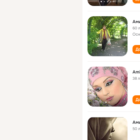
Ами
60 
Осн
До
Ami
38 
До
Ам
50 