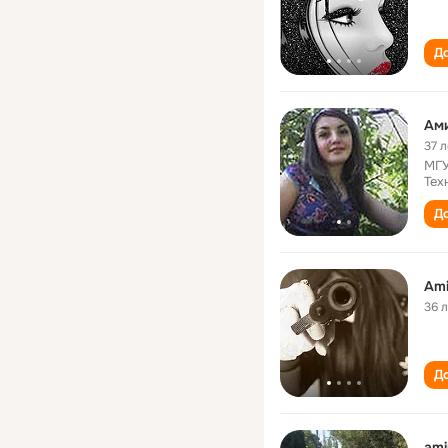
До
Ам
37 л
МГУ
Тех
До
Ami
36 
До
ami