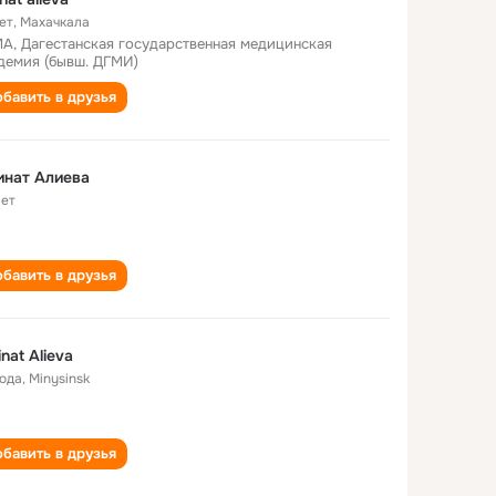
ет
,
Махачкала
А, Дагестанская государственная медицинская
демия (бывш. ДГМИ)
бавить в друзья
инат Алиева
лет
бавить в друзья
nat Alieva
года
,
Minysinsk
бавить в друзья