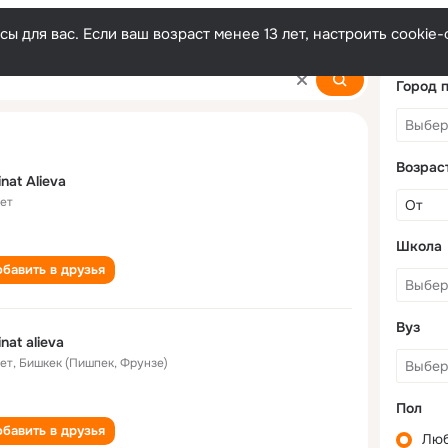
ы для вас. Если ваш возраст менее 13 лет, настроить cooki
Город 
Возрас
nat Alieva
лет
Школа
бавить в друзья
Вуз
nat alieva
лет
,
Бишкек (Пишпек, Фрунзе)
Пол
бавить в друзья
Лю