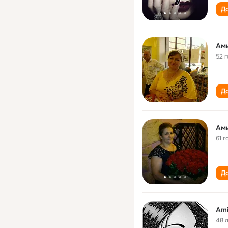
До
Ам
52 
До
Ам
61 г
До
Ami
48 