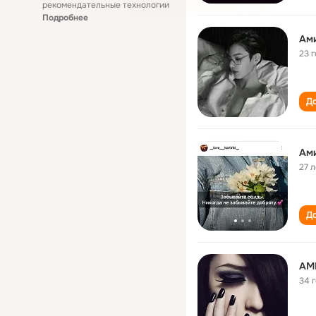
рекомендательные технологии
Подробнее
Ам
23 
До
Ам
27 л
До
АМИ
34 