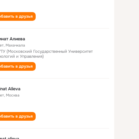
бавить в друзья
инат Алиева
ет
,
Махачкала
ТУ (Московский Государственный Университет
нологий и Управления)
бавить в друзья
nat Alieva
лет
,
Москва
бавить в друзья
nat alieva