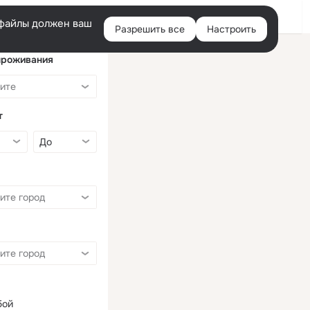
Войти
e-файлы должен ваш
Разрешить все
Настроить
Правая
колонка
проживания
т
бой