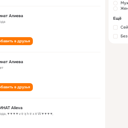
Му
Жен
инат Алиева
Ещё
года
Сей
Без
бавить в друзья
инат Алиева
ет
бавить в друзья
НАТ Alieva
года
,
♥ ♥ ♥ ♥ v ɐ ʞ h ɐ х ɐ W ♥ ♥ ♥ ♥,