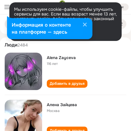
Войти
Мы используем cookie-файлы, чтобы улучшить
сервисы для вас. Если ваш возраст менее 13 лет,
настроить cookie-файлы должен ваш законный
alyona zaytseva
Поиск
представитель.
Больше информации
Информация о контенте
по
людям
Разрешить все
Настроить
на платформе — здесь
Люди
2484
Alena Zayceva
116 лет
Добавить в друзья
Алена Зайцева
Москва
Добавить в друзья