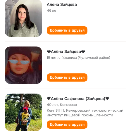
Алена Зайцева
46 лет
Добавить в друзья
❤️Алёна Зайцева❤️
19 лет
,
с. Ужаниха (Чулымский район)
Добавить в друзья
💗Алёна Сафонова (Зайцева)💗
40 лет
,
Кемерово
КемТИПП, Кемеровский технологический
институт пищевой промышленности
Добавить в друзья