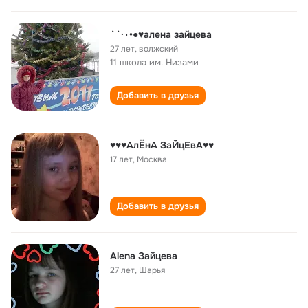
˙˙·٠•●♥алена зайцева
27 лет
,
волжский
11 школа им. Низами
Добавить в друзья
♥♥♥АлЁнА ЗаЙцЕвА♥♥
17 лет
,
Москва
Добавить в друзья
Alena Зайцева
27 лет
,
Шарья