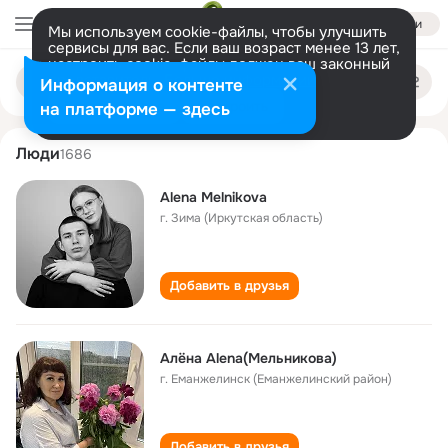
Войти
Мы используем cookie-файлы, чтобы улучшить
сервисы для вас. Если ваш возраст менее 13 лет,
настроить cookie-файлы должен ваш законный
alyona melnikova
Поиск
представитель.
Больше информации
Информация о контенте
по
людям
Разрешить все
Настроить
на платформе — здесь
Люди
1686
Аlena Melnikova
г. Зима (Иркутская область)
Добавить в друзья
Алёна Alena(Мельникова)
г. Еманжелинск (Еманжелинский район)
Добавить в друзья