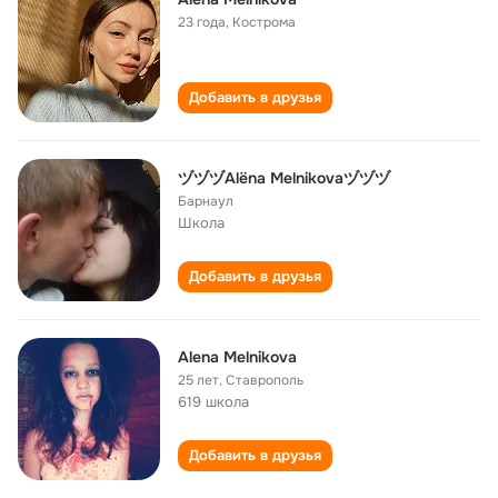
23 года
,
Кострома
Добавить в друзья
ヅヅヅAlёna Меlnikovaヅヅヅ
Барнаул
Школа
Добавить в друзья
Alena Melnikova
25 лет
,
Ставрополь
619 школа
Добавить в друзья