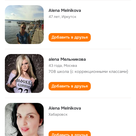
Alena Melnikova
47 лет
,
Иркутск
Добавить в друзья
alena Мельникова
43 года
,
Москва
708 школа (с коррекционными классами)
Добавить в друзья
Alena Melnikova
Хабаровск
Добавить в друзья