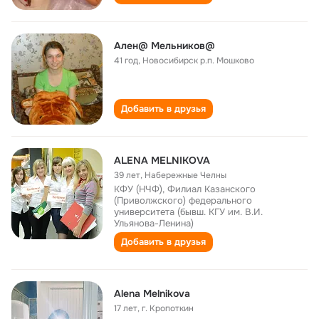
Ален@ Мельников@
41 год
,
Новосибирск р.п. Мошково
Добавить в друзья
ALENA MELNIKOVA
39 лет
,
Набережные Челны
КФУ (НЧФ), Филиал Казанского
(Приволжского) федерального
университета (бывш. КГУ им. В.И.
Ульянова-Ленина)
Добавить в друзья
Alena Melnikova
17 лет
,
г. Кропоткин