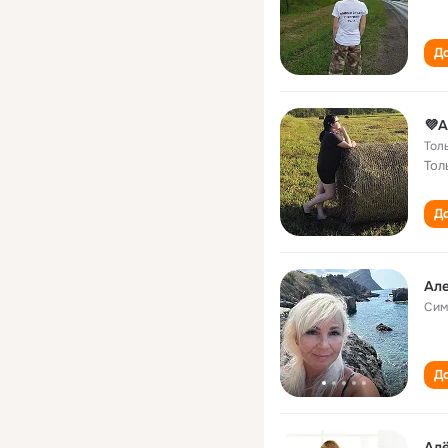
До
💜А
Тол
Тол
До
Але
Сим
До
Ал