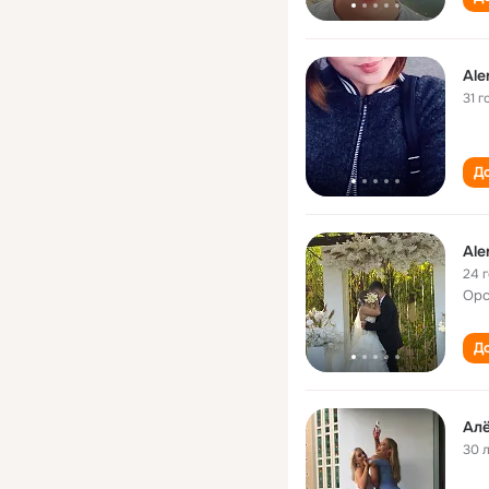
Ale
31 г
До
Ale
24 
Орс
До
Ал
30 