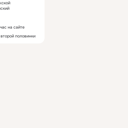
жской
ский
час на сайте
 второй половинки