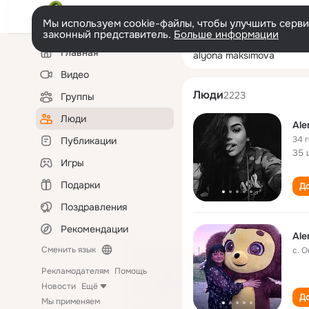
Мы используем cookie-файлы, чтобы улучшить сервис
законный представитель.
Больше информации
Левая
Поиск
Главная
alyona maksimo
колонка
по
людям
Видео
Люди
2223
Группы
Люди
Ale
34 
Публикации
35 
Игры
Подарки
До
Поздравления
Рекомендации
Ale
Сменить язык
с. 
Рекламодателям
Помощь
Новости
Ещё
До
Мы применяем