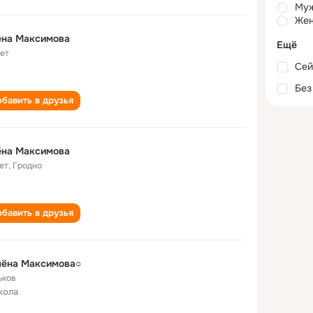
Му
Жен
ена Максимова
Ещё
лет
Сей
Без
бавить в друзья
ёна Максимова
ет
,
Гродно
бавить в друзья
лёна Максимова○
ьков
кола