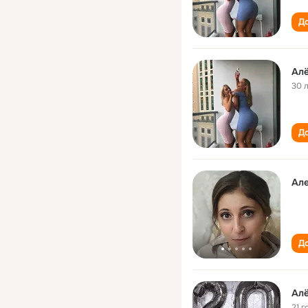
До
Ал
30 
До
Ал
До
Ал
21 г