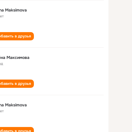
na Maksimova
лет
бавить в друзья
ёнa Мaксимова
од
бавить в друзья
na Maksimova
лет
бавить в друзья