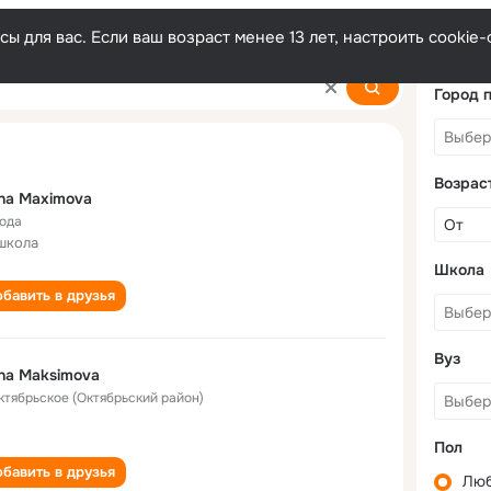
ы для вас. Если ваш возраст менее 13 лет, настроить cooki
va
Город 
Возрас
na Maximova
года
школа
Школа
бавить в друзья
Вуз
na Maksimova
Октябрьское (Октябрьский район)
Пол
бавить в друзья
Лю