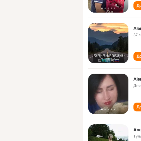
До
Ale
37 л
До
Ale
Дне
До
Ал
Тул