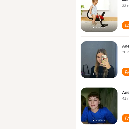
33 
До
Ал
20 
До
Ал
42 
До