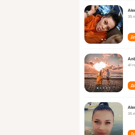
Ale
35 
До
Aл
41 г
До
Ale
35 
До