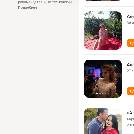
рекомендательные технологии
Подробнее
Ал
36 
До
Ал
27 л
До
○А
Хар
2 ш