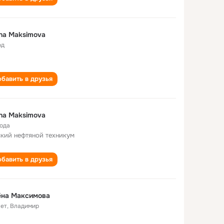
na Maksimova
од
бавить в друзья
na Maksimova
года
кий нефтяной техникум
бавить в друзья
ёна Максимова
лет
,
Владимир