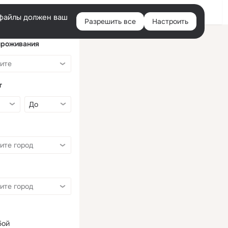
Войти
e-файлы должен ваш
Разрешить все
Настроить
Правая
колонка
проживания
т
бой