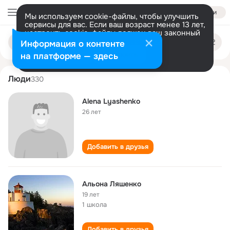
Войти
Мы используем cookie-файлы, чтобы улучшить
сервисы для вас. Если ваш возраст менее 13 лет,
настроить cookie-файлы должен ваш законный
alyona lyashenko
Поиск
представитель.
Больше информации
Информация о контенте
по
людям
Разрешить все
Настроить
на платформе — здесь
Люди
330
Alena Lyashenko
26 лет
Добавить в друзья
Альона Ляшенко
19 лет
1 школа
Добавить в друзья