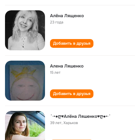
Алёна Лященко
23 года
Добавить в друзья
Алена Ляшенко
15 лет
Добавить в друзья
˙·•●ღ♥Алёна Ляшенко♥ღ●•·˙
39 лет
,
Харьков