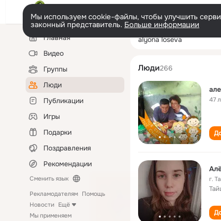
Мы используем cookie-файлы, чтобы улучшить сервис
законный представитель.
Больше информации
Левая
Поиск
Главная
alyona loseva
колонка
по
людям
Видео
Люди
266
Группы
Люди
але
47 
Публикации
Игры
Подарки
До
Поздравления
Рекомендации
Алё
Сменить язык
г. 
Тай
Рекламодателям
Помощь
Новости
Ещё
До
Мы применяем