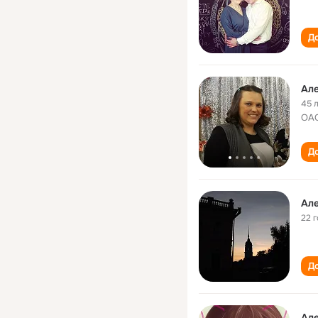
До
Але
45 
ОАО
До
Але
22 
До
Але