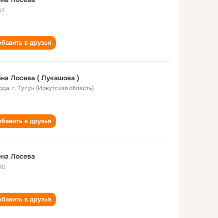
ет
бавить в друзья
на Лосева ( Лукашова )
года
,
г. Тулун (Иркутская область)
бавить в друзья
на Лосева
од
бавить в друзья