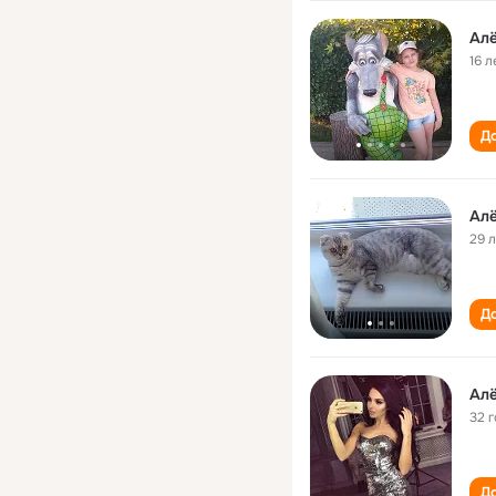
Алё
16 л
До
Алё
29 
До
Алё
32 
До