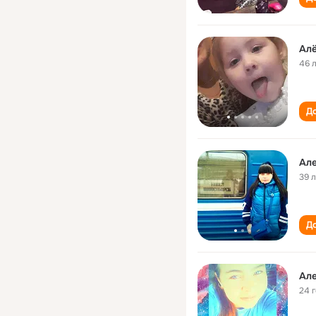
Алё
46 
До
Але
39 
До
Але
24 