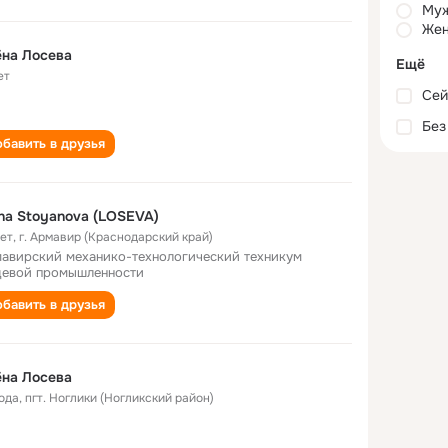
Му
Жен
на Лосева
Ещё
ет
Сей
Без
бавить в друзья
na Stoyanova (LOSEVA)
лет
,
г. Армавир (Краснодарский край)
авирский механико-технологический техникум
евой промышленности
бавить в друзья
на Лосева
года
,
пгт. Ноглики (Ногликский район)