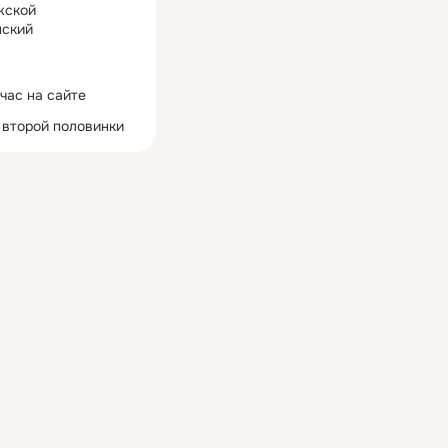
жской
ский
час на сайте
 второй половинки