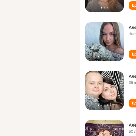
До
Алё
Чел
До
Але
35 
До
Алё
50 