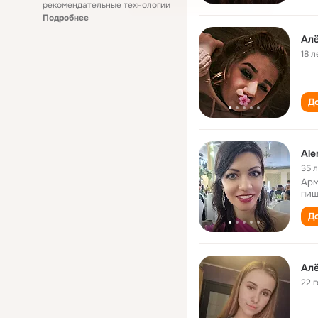
рекомендательные технологии
Подробнее
Алё
18 л
До
Ale
35 
Арм
пищ
До
Алё
22 