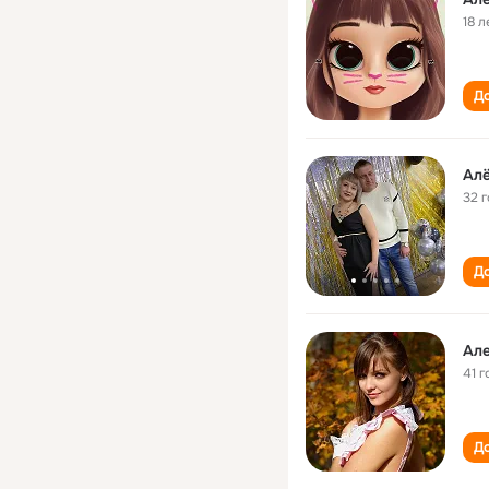
18 л
До
Алё
32 
До
Але
41 г
До