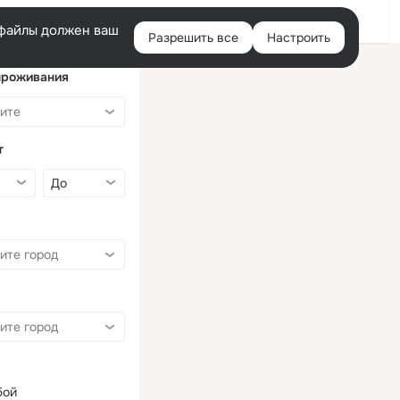
Войти
e-файлы должен ваш
Разрешить все
Настроить
Правая
колонка
проживания
т
бой