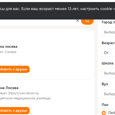
ы для вас. Если ваш возраст менее 13 лет, настроить cooki
Город 
Возрас
на лосева
лет
,
Самара
Школа
бавить в друзья
Вуз
на Лосева
Тайшет (Иркутская область)
шетское медицинское училище
Пол
бавить в друзья
Лю