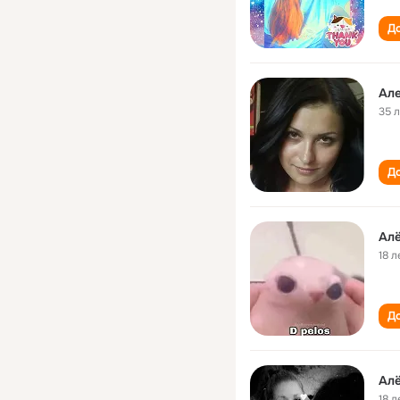
До
Але
35 
До
Алё
18 л
До
Алё
18 л