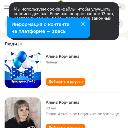
Войти
Мы используем cookie-файлы, чтобы улучшить
сервисы для вас. Если ваш возраст менее 13 лет,
настроить cookie-файлы должен ваш законный
alyona korchagina
Поиск
представитель.
Больше информации
Информация о контенте
по
людям
Разрешить все
Настроить
на платформе — здесь
Люди
211
Алена Корчагина
Липецк
Добавить в друзья
Алена Корчагина
30 лет
Горно-Алтайское медицинское училище
Добавить в друзья