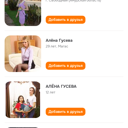
г. Свободный (Амурская область)
Добавить в друзья
Алёна Гусева
29 лет
,
Магас
Добавить в друзья
АЛЁНА ГУСЕВА
12 лет
Добавить в друзья