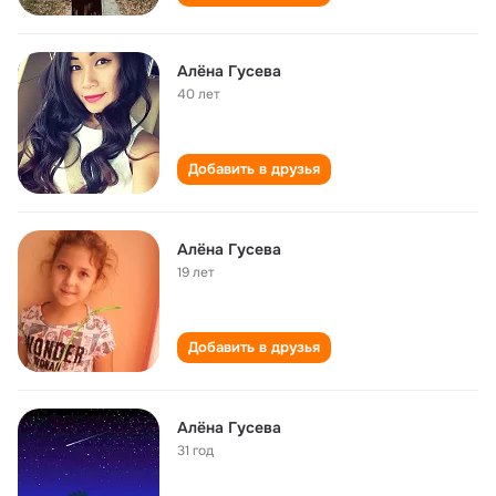
Алёна Гусева
40 лет
Добавить в друзья
Алёна Гусева
19 лет
Добавить в друзья
Алёна Гусева
31 год