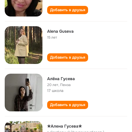
Добавить в друзья
Alena Guseva
15 лет
Добавить в друзья
Алёна Гусева
20 лет
,
Пенза
17 школа
Добавить в друзья
✮Алена Гусева✮