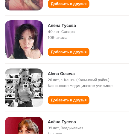
Добавить в друзья
Алёна Гусева
40 лет
,
Самара
109 школа
Добавить в друзья
Alena Guseva
26 лет
,
г. Кашин (Кашинский район)
Кашинское медицинское училище
Добавить в друзья
Алёна Гусева
39 лет
,
Владикавказ
1 школа