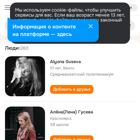
Войти
Мы используем cookie-файлы, чтобы улучшить
сервисы для вас. Если ваш возраст менее 13 лет,
настроить cookie-файлы должен ваш законный
alyona guseva
Поиск
представитель.
Больше информации
Информация о контенте
по
людям
Разрешить все
Настроить
на платформе — здесь
Люди
1260
Alyona Guseva
57 лет
,
Венло
Среднеазиатский политехникум
Добавить в друзья
Алëна(Лена) Гусева
Красноярск
39 школа
Добавить в друзья