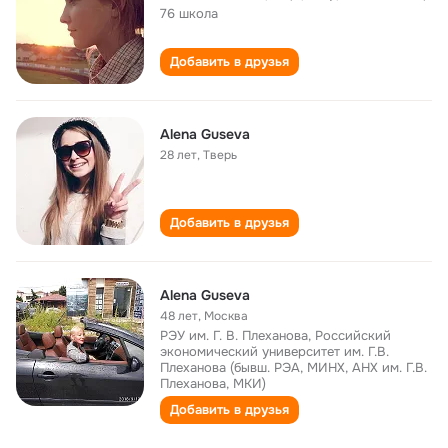
76 школа
Добавить в друзья
Аlena Guseva
28 лет
,
Тверь
Добавить в друзья
Alena Guseva
48 лет
,
Москва
РЭУ им. Г. В. Плеханова, Российский
экономический университет им. Г.В.
Плеханова (бывш. РЭА, МИНХ, АНХ им. Г.В.
Плеханова, МКИ)
Добавить в друзья