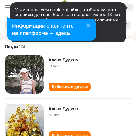
Войти
Мы используем cookie-файлы, чтобы улучшить
сервисы для вас. Если ваш возраст менее 13 лет,
настроить cookie-файлы должен ваш законный
alyona dudina
Поиск
представитель.
Больше информации
Информация о контенте
по
людям
Разрешить все
Настроить
на платформе — здесь
Люди
274
Алена Дудина
13 лет
Добавить в друзья
Алёна Дудина
56 лет
Добавить в друзья