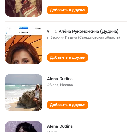
Добавить в друзья
♥↔☼ Алёна Рукомойкина (Дудина)
г. Верхняя Пышма (Свердловская область)
Добавить в друзья
Alena Dudina
46 лет
,
Москва
Добавить в друзья
Alena Dudina