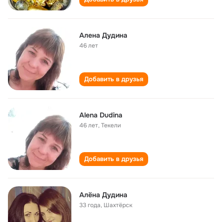
Алена Дудина
46 лет
Добавить в друзья
Alena Dudina
46 лет
,
Текели
Добавить в друзья
Алёна Дудина
33 года
,
Шахтёрск