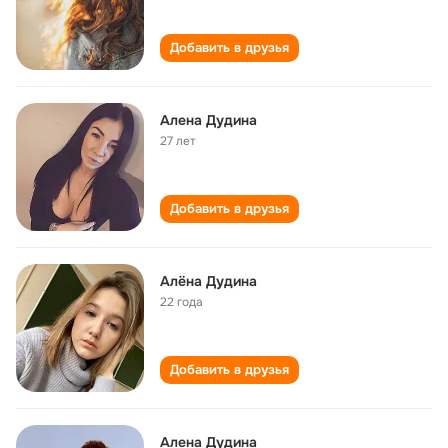
Добавить в друзья
Алена Дудина
27 лет
Добавить в друзья
Алёна Дудина
22 года
Добавить в друзья
Алена Дудина