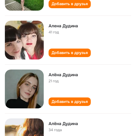
Добавить в друзья
Алена Дудина
41 год
Добавить в друзья
Алёна Дудина
21 год
Добавить в друзья
Алёна Дудина
34 года