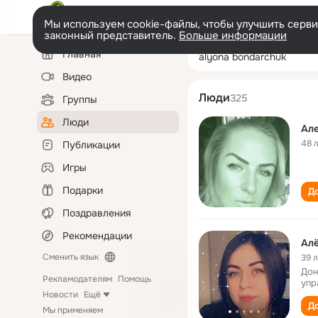
Мы используем cookie-файлы, чтобы улучшить сервис
законный представитель.
Больше информации
Левая
Поиск
Главная
alyona bondarc
колонка
по
людям
Видео
Люди
325
Группы
Люди
Ал
48 
Публикации
Игры
Подарки
До
Поздравления
Рекомендации
Ал
Сменить язык
39 
Дон
Рекламодателям
Помощь
упр
Новости
Ещё
До
Мы применяем