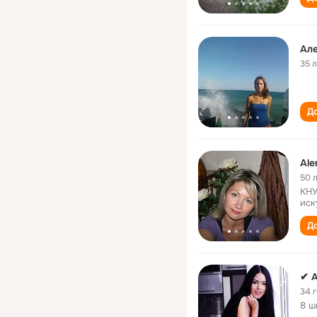
Ал
35 
До
Ale
50 
КНУ
иск
До
✔ 
34 
8 ш