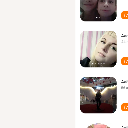
До
Ал
44 
До
Ал
56 
До
Ал