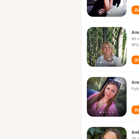
До
Але
60 
№1
До
Але
Руб
До
Ал
36 