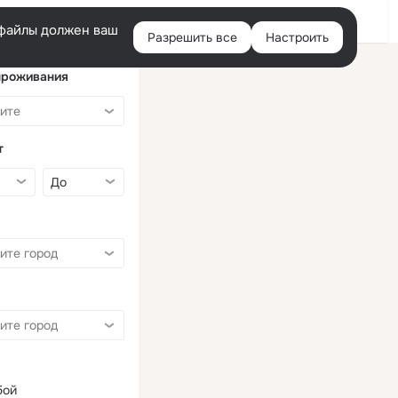
Войти
e-файлы должен ваш
Разрешить все
Настроить
Правая
колонка
проживания
т
бой