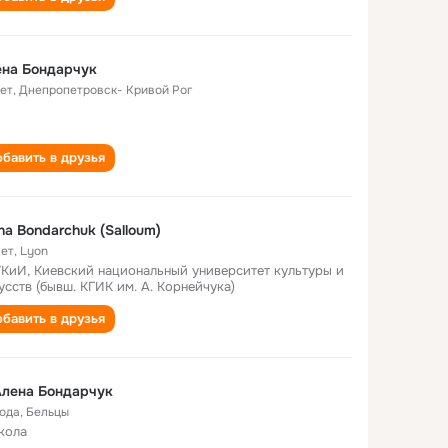
ена Бондарчук
лет
,
Днепропетровск- Кривой Рог
бавить в друзья
na Bondarchuk (Salloum)
лет
,
Lyon
КиИ, Киевский национальный университет культуры и
усств (бывш. КГИК им. А. Корнейчука)
бавить в друзья
Алена Бондарчук
года
,
Бельцы
кола