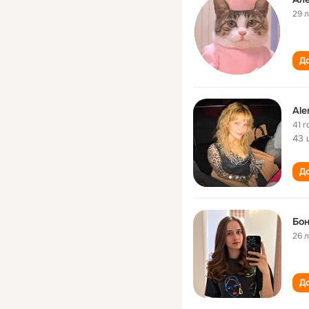
29 
До
Ale
41 г
43 
До
Бо
26 
До