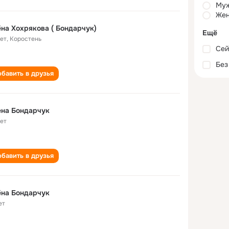
Му
Жен
на Хохрякова ( Бондарчук)
Ещё
лет
,
Коростень
Сей
Без
бавить в друзья
ена Бондарчук
лет
бавить в друзья
ёна Бондарчук
ет