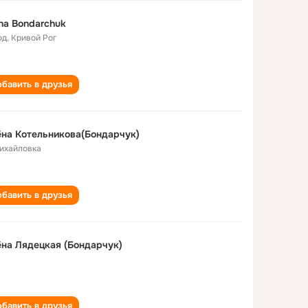
na Bondarchuk
од
,
Кривой Рог
бавить в друзья
на Котельникова(Бондарчук)
Михайловка
бавить в друзья
на Лядецкая (Бондарчук)
бавить в друзья