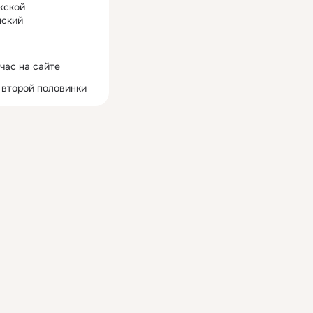
жской
ский
час на сайте
 второй половинки