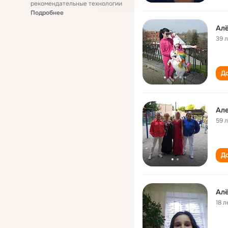
рекомендательные технологии
Подробнее
Алё
39 
До
Ал
59 
До
Ал
18 л