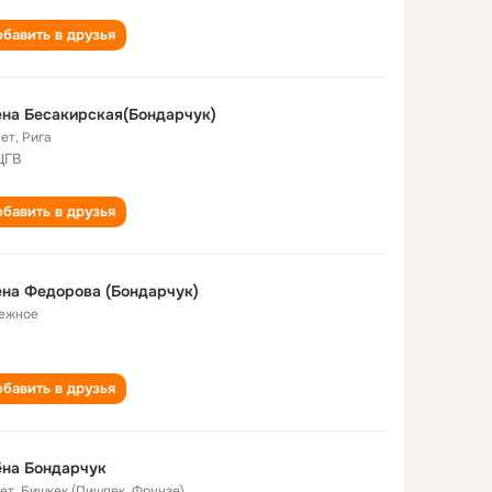
бавить в друзья
на Бесакирская(Бондарчук)
лет
,
Рига
ЦГВ
бавить в друзья
на Федорова (Бондарчук)
ежное
бавить в друзья
ёна Бондарчук
лет
,
Бишкек (Пишпек, Фрунзе)