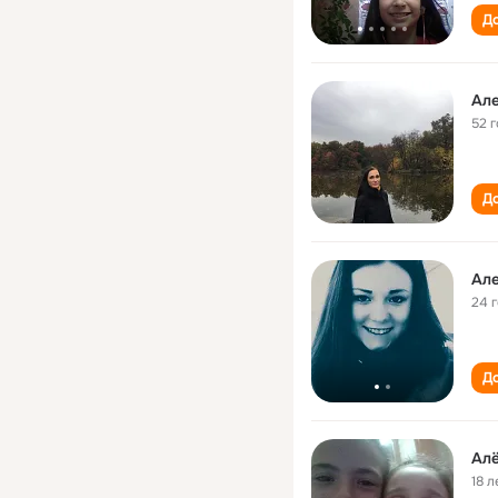
До
Ал
52 
До
Ал
24 
До
Ал
18 л