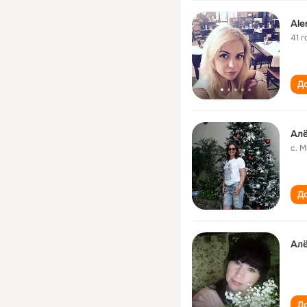
Ale
41 г
До
Алё
с. 
До
Алё
До