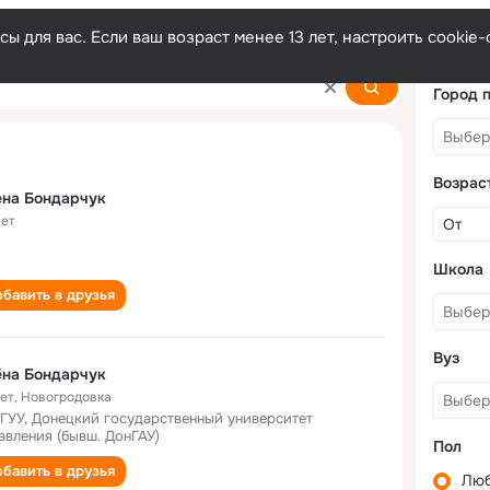
ы для вас. Если ваш возраст менее 13 лет, настроить cooki
huk
Город 
Возрас
ена Бондарчук
лет
Школа
бавить в друзья
Вуз
ёна Бондарчук
лет
,
Новогродовка
ГУУ, Донецкий государственный университет
авления (бывш. ДонГАУ)
Пол
бавить в друзья
Лю