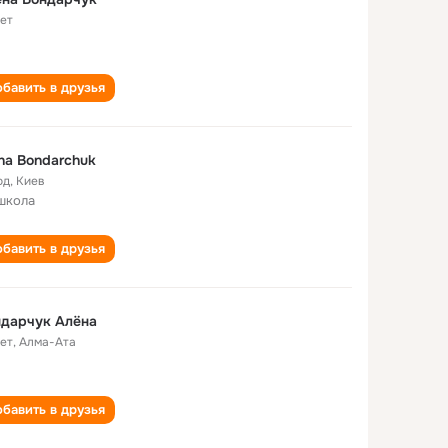
лет
бавить в друзья
na Bondarchuk
од
,
Киев
школа
бавить в друзья
ндарчук Алёна
лет
,
Алма-Ата
бавить в друзья