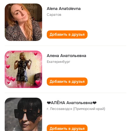
Alena Anatolevna
Саратов
Добавить в друзья
Алена Анатольевна
Екатеринбург
Добавить в друзья
❤️АЛЁНА Анатольевна❤️
г. Лесозаводск (Приморский край)
Добавить в друзья