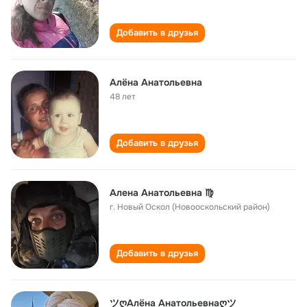
Добавить в друзья
Алёна Анатольевна
48 лет
Добавить в друзья
Алена Анатольевна ♍
г. Новый Оскол (Новооскольский район)
Добавить в друзья
ツღАлёна Анатольевнаღツ