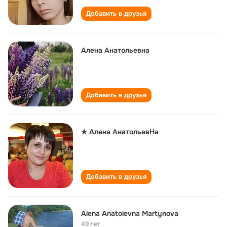
Добавить в друзья
Алена Анатольевна
Добавить в друзья
✯ Aлeнa AнaтoльeвHа
Добавить в друзья
Alena Anatolevna Martynova
49 лет