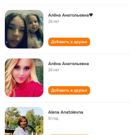
Алёна Анатольевна💗
26 лет
Добавить в друзья
Алëна Анатольевна
26 лет
Добавить в друзья
Alena Anatolevna
51 год