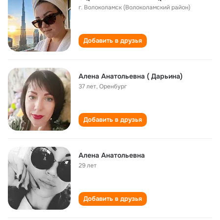
г. Волоколамск (Волоколамский район)
Добавить в друзья
Алена Анатольевна ( Дарьина)
37 лет
,
Оренбург
Добавить в друзья
Алена Анатольевна
29 лет
Добавить в друзья