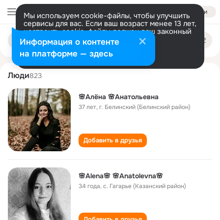
Войти
Мы используем cookie-файлы, чтобы улучшить
сервисы для вас. Если ваш возраст менее 13 лет,
настроить cookie-файлы должен ваш законный
alyona anatolevna
Поиск
представитель.
Больше информации
Информация о контенте
по
людям
Разрешить все
Настроить
на платформе — здесь
Люди
823
🌸Алёна 🌸Анатольевна
37 лет
,
г. Белинский (Белинский район)
Добавить в друзья
🌸Alena🌸 🌸Anatolevna🌸
34 года
,
с. Гагарье (Казанский район)
Добавить в друзья