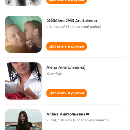
😘🥰Alena😘🥰 Anatolevna
с. Шарагай (Балаганский район)
Добавить в друзья
Alena Анатольевна)
Улан-Удэ
Добавить в друзья
Алёна Анатольевна👑
21 год
,
г. Шахты (Ростовская область)