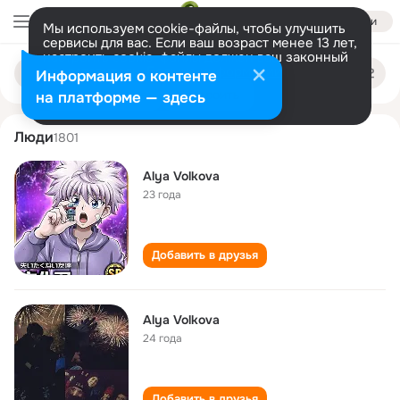
Войти
Мы используем cookie-файлы, чтобы улучшить
сервисы для вас. Если ваш возраст менее 13 лет,
настроить cookie-файлы должен ваш законный
alya volkova
Поиск
представитель.
Больше информации
Информация о контенте
по
людям
Разрешить все
Настроить
на платформе — здесь
Люди
1801
Alya Volkova
23 года
Добавить в друзья
Alya Volkova
24 года
Добавить в друзья