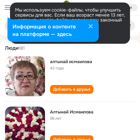
Войти
Мы используем cookie-файлы, чтобы улучшить
сервисы для вас. Если ваш возраст менее 13 лет,
настроить cookie-файлы должен ваш законный
altynay ismailova
Поиск
представитель.
Больше информации
Информация о контенте
по
людям
Разрешить все
Настроить
на платформе — здесь
Люди
181
алтынай исмаилова
42 года
Добавить в друзья
Алтынай Исмаилова
56 лет
Добавить в друзья