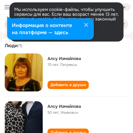
Войти
Мы используем cookie-файлы, чтобы улучшить
сервисы для вас. Если ваш возраст менее 13 лет,
настроить cookie-файлы должен ваш законный
alsu izmaylova
Поиск
представитель.
Больше информации
Информация о контенте
по
людям
Разрешить все
Настроить
на платформе — здесь
Люди
75
Алсу Измайлова
70 лет
,
Петряксы
Добавить в друзья
Алсу Измайлова
50 лет
,
Ульяновск
Добавить в друзья