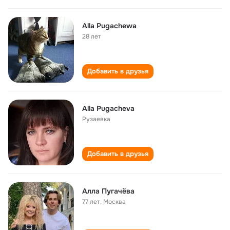
Alla Pugachewa
28 лет
Добавить в друзья
Аlla Pugacheva
Рузаевка
Добавить в друзья
Алла Пугачёва
77 лет
,
Москва