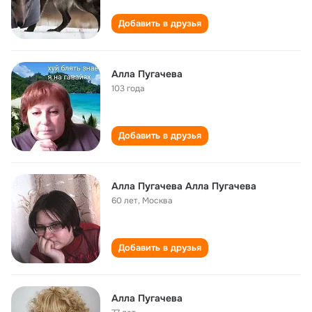
Добавить в друзья
Алла Пугачева
103 года
Добавить в друзья
Алла Пугачева Алла Пугачева
60 лет
,
Москва
Добавить в друзья
Алла Пугачева