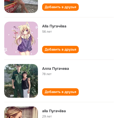
Добавить в друзья
Alla Пугачёва
56 лет
Добавить в друзья
Алла Пугачева
78 лет
Добавить в друзья
alla Пугачёва
29 лет