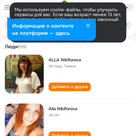
Войти
Мы используем cookie-файлы, чтобы улучшить
сервисы для вас. Если ваш возраст менее 13 лет,
настроить cookie-файлы должен ваш законный
alla nikiforova
Поиск
представитель.
Больше информации
Информация о контенте
по
людям
Разрешить все
Настроить
на платформе — здесь
Люди
599
ALLA Nikiforova
54 года
,
Гомель
Добавить в друзья
Alla Nikiforova
28 лет
Добавить в друзья