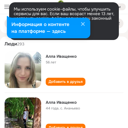
Войти
Мы используем cookie-файлы, чтобы улучшить
сервисы для вас. Если ваш возраст менее 13 лет,
настроить cookie-файлы должен ваш законный
alla ivaschenko
Поиск
представитель.
Больше информации
Информация о контенте
по
людям
Разрешить все
Настроить
на платформе — здесь
Люди
293
Алла Иващенко
56 лет
Добавить в друзья
Алла Иващенко
44 года
,
с. Ананьево
Добавить в друзья