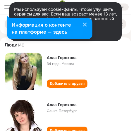
Войти
Мы используем cookie-файлы, чтобы улучшить
сервисы для вас. Если ваш возраст менее 13 лет,
настроить cookie-файлы должен ваш законный
alla gorokhova
Поиск
представитель.
Больше информации
Информация о контенте
по
людям
Разрешить все
Настроить
на платформе — здесь
Люди
140
Алла Горохова
34 года
,
Москва
Добавить в друзья
Алла Горохова
Санкт-Петербург
Добавить в друзья