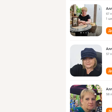
Алл
67 л
1 ш
До
Алл
57 л
До
Алл
58 
До