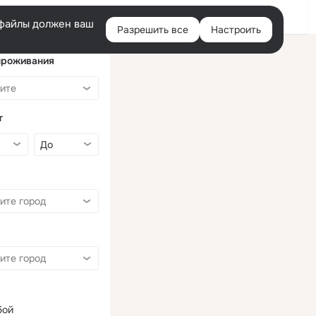
Войти
e-файлы должен ваш
Разрешить все
Настроить
Правая
колонка
проживания
т
бой