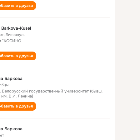
бавить в друзья
a Barkova-Kusel
ет
,
Ливерпуль
О "КОСИНО
бавить в друзья
а Баркова
лбцы
, Белорусский государственный университет (бывш.
 им. В.И. Ленина)
бавить в друзья
а Баркова
лет