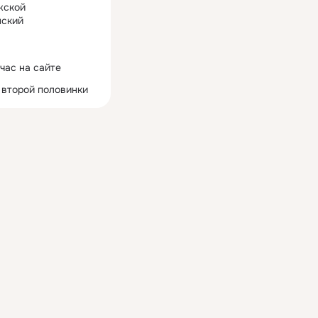
жской
ский
час на сайте
 второй половинки