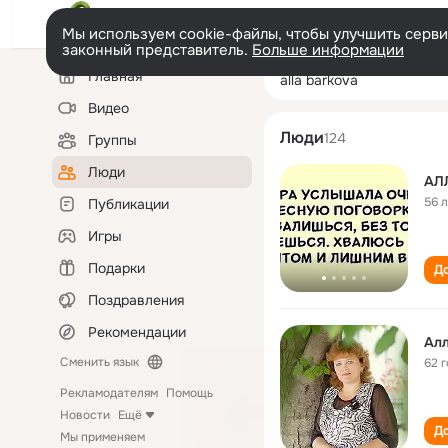
Мы используем cookie-файлы, чтобы улучшить сервис
законный представитель.
Больше информации
Левая
Поиск
Главная
alla barkova
колонка
по
людям
Видео
Люди
124
Группы
Люди
АЛ
56 
Публикации
Игры
Подарки
До
Поздравления
Рекомендации
Алл
Сменить язык
62 
Рекламодателям
Помощь
Новости
Ещё
До
Мы применяем