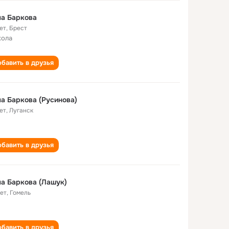
а Баркова
ет
,
Брест
кола
бавить в друзья
а Баркова (Русинова)
ет
,
Луганск
бавить в друзья
а Баркова (Лашук)
лет
,
Гомель
бавить в друзья