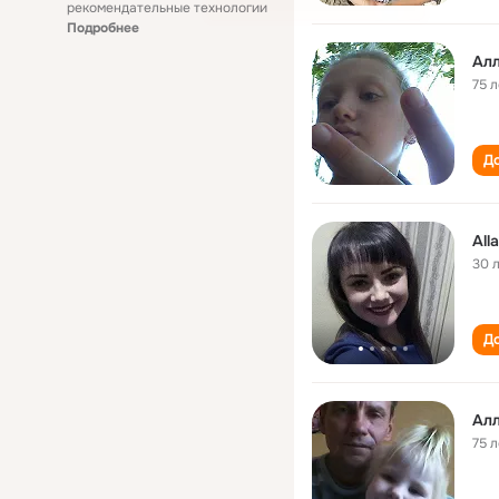
рекомендательные технологии
Подробнее
Алл
75 л
До
All
30 
До
Алл
75 л