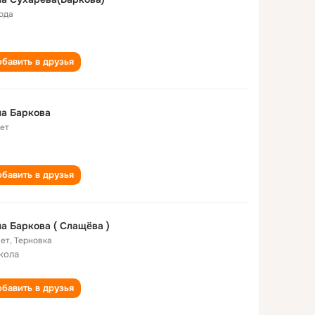
года
бавить в друзья
а Баркова
лет
бавить в друзья
а Баркова ( Слащёва )
лет
,
Терновка
кола
бавить в друзья