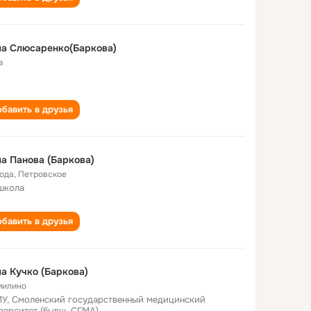
а Слюсаренко(Баркова)
в
бавить в друзья
а Панова (Баркова)
года
,
Петровское
школа
бавить в друзья
а Кучко (Баркова)
илино
У, Смоленский государственный медицинский
верситет (бывш. СГМА)