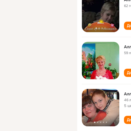
62 
До
Алл
59 
До
Алл
46 
5 ш
До