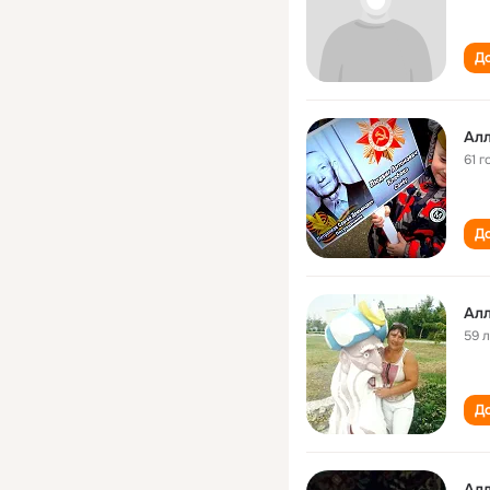
До
Алл
61 г
До
Алл
59 
До
Алл