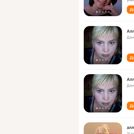
До
Алл
Дон
До
Алл
Дон
До
алл
71 г