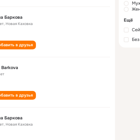
Му
Жен
а Баркова
Ещё
ет
,
Новая Каховка
Сей
Без
бавить в друзья
a Barkova
лет
бавить в друзья
а Баркова
ет
,
Новая Каховка