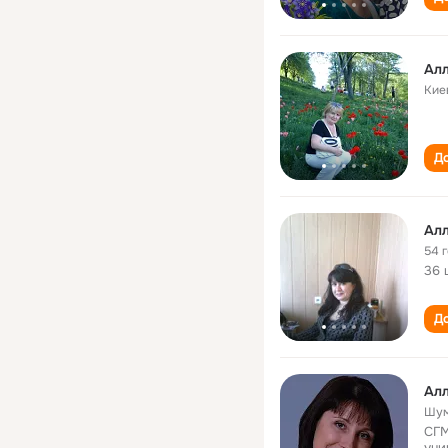
Алл
Кие
До
Алл
54 
36 
До
Алл
Шум
СГМ
уни