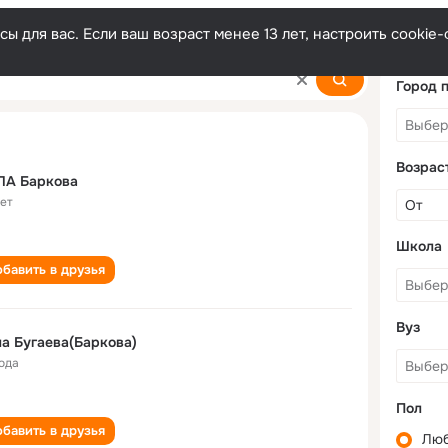
ы для вас. Если ваш возраст менее 13 лет, настроить cooki
Город 
Возрас
ЛА Баркова
лет
Школа
бавить в друзья
Вуз
а Бугаева(Баркова)
года
Пол
бавить в друзья
Лю