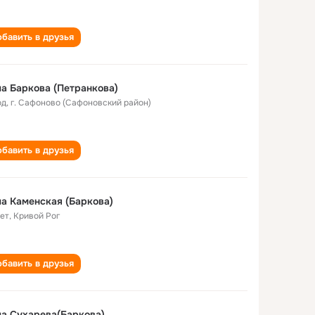
бавить в друзья
а Баркова (Петранкова)
од
,
г. Сафоново (Сафоновский район)
бавить в друзья
а Каменская (Баркова)
лет
,
Кривой Рог
бавить в друзья
а Сухарева(Баркова)