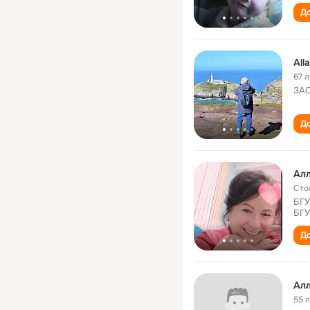
До
All
67 л
ЗА
До
Алл
Сто
БГУ
БГУ
До
Алл
55 