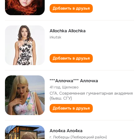
Добавить в друзья
Allochka Allochka
irkutsk
Добавить в друзья
"""Аллочка""" Аллочка
41 год
,
Щелково
СГА, Современная гуманитарная академия
(бывш. СГУ)
Добавить в друзья
Aлo4кa Aлo4кa
г. Люберцы (Люберецкий район)