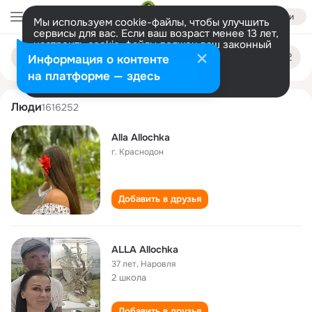
Войти
Мы используем cookie-файлы, чтобы улучшить
сервисы для вас. Если ваш возраст менее 13 лет,
настроить cookie-файлы должен ваш законный
alla alochka
Поиск
представитель.
Больше информации
Информация о контенте
по
людям
Разрешить все
Настроить
на платформе — здесь
Люди
1616252
Alla Allochka
г. Краснодон
Добавить в друзья
ALLA Allochka
37 лет
,
Наровля
2 школа
Добавить в друзья