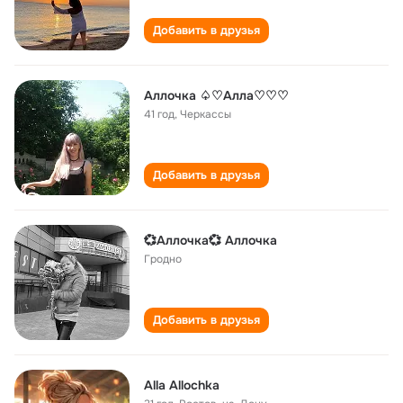
Добавить в друзья
Аллочка ♤♡Алла♡♡♡
41 год
,
Черкассы
Добавить в друзья
💞Аллочка💞 Аллочка
Гродно
Добавить в друзья
Alla Allochka