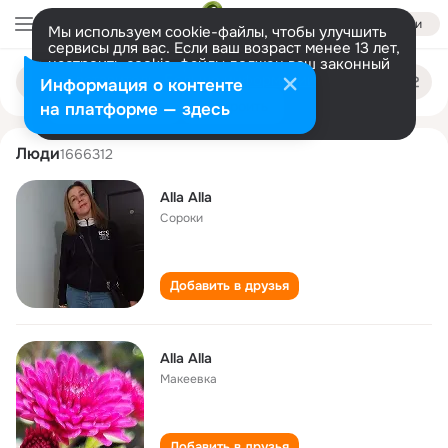
Войти
Мы используем cookie-файлы, чтобы улучшить
сервисы для вас. Если ваш возраст менее 13 лет,
настроить cookie-файлы должен ваш законный
alla alla
Поиск
представитель.
Больше информации
Информация о контенте
по
людям
Разрешить все
Настроить
на платформе — здесь
Люди
1666312
Alla Alla
Сороки
Добавить в друзья
Alla Alla
Макеевка
Добавить в друзья