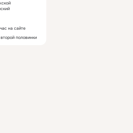
жской
ский
час на сайте
 второй половинки