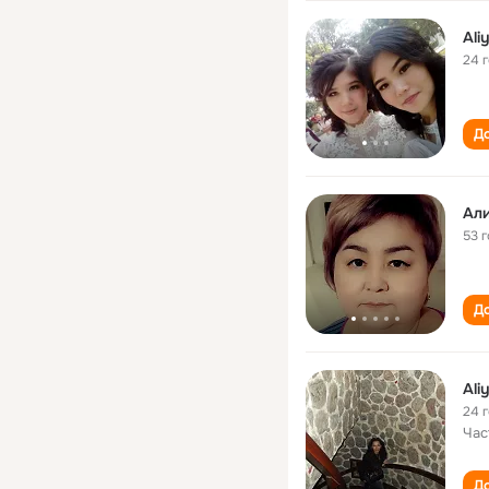
Ali
24 
До
Ал
53 
До
Ali
24 
Час
До