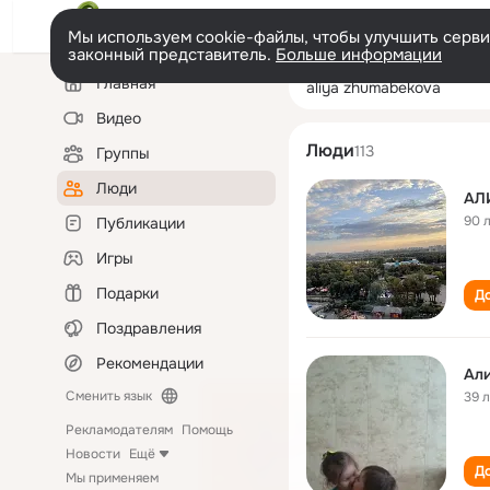
Мы используем cookie-файлы, чтобы улучшить сервис
законный представитель.
Больше информации
Левая
Поиск
Главная
aliya zhumabek
колонка
по
людям
Видео
Люди
113
Группы
Люди
АЛ
90 
Публикации
Игры
Подарки
До
Поздравления
Рекомендации
Ал
Сменить язык
39 
Рекламодателям
Помощь
Новости
Ещё
До
Мы применяем