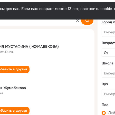
ы для вас. Если ваш возраст менее 13 лет, настроить cooki
ova
Город 
Возрас
ИЯ МУСТАФИНА ( ЖУМАБЕКОВА)
лет
,
Омск
Школа
бавить в друзья
Вуз
ия Жумабекова
лет
Пол
бавить в друзья
Лю