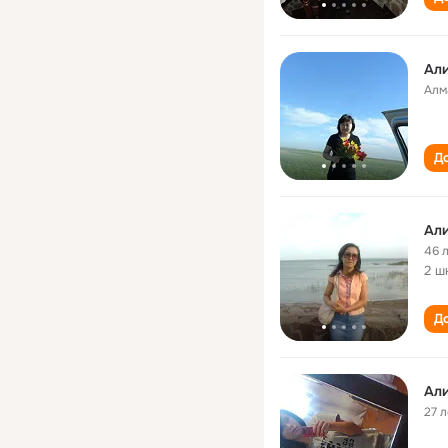
Ал
Алм
До
Ал
46 
2 ш
До
Ал
27 л