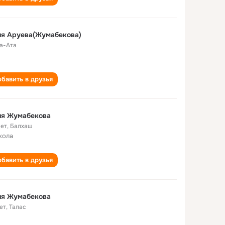
ия Аруева(Жумабекова)
а-Ата
бавить в друзья
ия Жумабекова
лет
,
Балхаш
кола
бавить в друзья
ия Жумабекова
ет
,
Талас