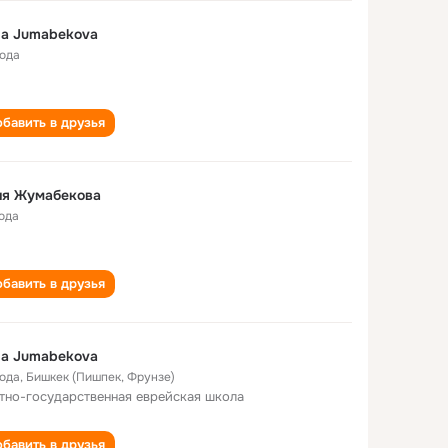
ya Jumabekova
года
бавить в друзья
ия Жумабекова
года
бавить в друзья
ya Jumabekova
года
,
Бишкек (Пишпек, Фрунзе)
тно-государственная еврейская школа
бавить в друзья