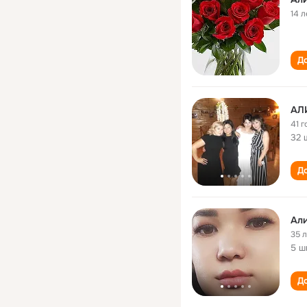
14 л
До
АЛ
41 г
32 
До
Ал
35 
5 ш
До