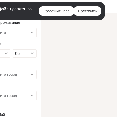
Войти
e-файлы должен ваш
Разрешить все
Настроить
Правая
колонка
проживания
т
бой