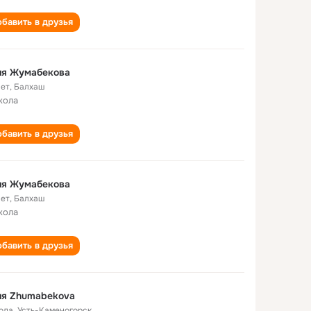
бавить в друзья
ия Жумабекова
лет
,
Балхаш
кола
бавить в друзья
ия Жумабекова
лет
,
Балхаш
кола
бавить в друзья
ия Zhumabekova
года
,
Усть-Каменогорск