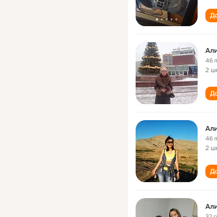
До
Ал
46 
2 ш
До
Ал
46 
2 ш
До
Ал
32 