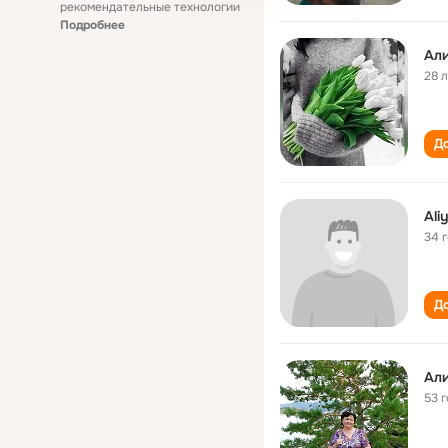
рекомендательные технологии
Подробнее
Ал
28 
До
Ali
34 
До
Али
53 