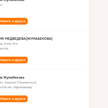
ет
бавить в друзья
ИЯ МЕДВЕДЕВА(ЖУМАБЕКОВА)
од
,
Алма-Ата
школа
бавить в друзья
ия Жумабекова
лет
,
Каракол (Пржевальск)
кола им. Нариманова
бавить в друзья