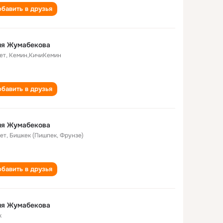
бавить в друзья
ия Жумабекова
ет
,
Кемин,КичиКемин
бавить в друзья
ия Жумабекова
лет
,
Бишкек (Пишпек, Фрунзе)
бавить в друзья
ия Жумабекова
к