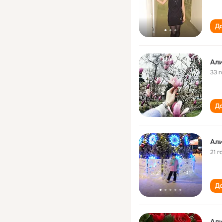
До
Ал
33 
До
Ал
21 г
До
Ал