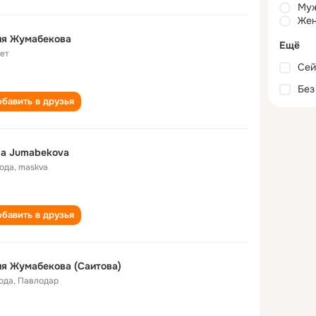
Му
Жен
ия Жумабекова
Ещё
лет
Сей
Без
бавить в друзья
ya Jumabekova
года
,
maskva
бавить в друзья
я Жумабекова (Саитова)
года
,
Павлодар