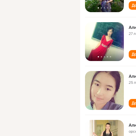
До
Ал
27 л
До
Ал
25 
До
Ал
орс