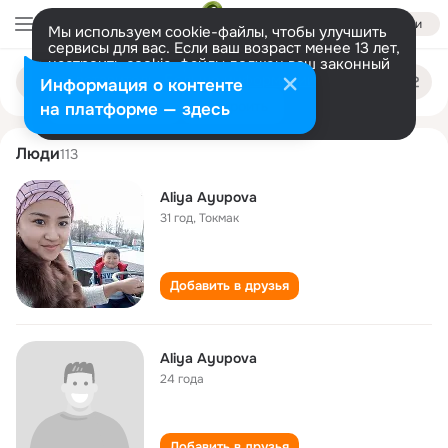
Войти
Мы используем cookie-файлы, чтобы улучшить
сервисы для вас. Если ваш возраст менее 13 лет,
настроить cookie-файлы должен ваш законный
aliya ayupova
Поиск
представитель.
Больше информации
Информация о контенте
по
людям
Разрешить все
Настроить
на платформе — здесь
Люди
113
Aliya Ayupova
31 год
,
Токмак
Добавить в друзья
Aliya Ayupova
24 года
Добавить в друзья