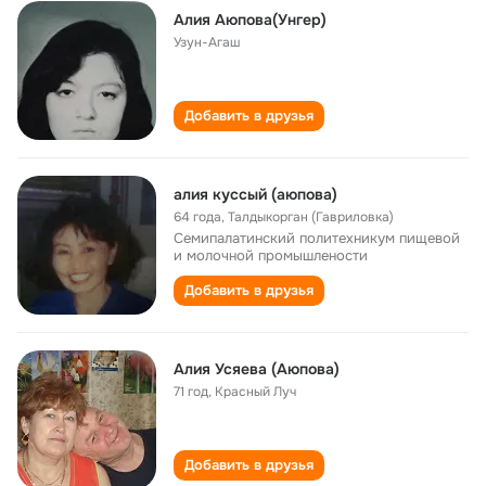
Алия Аюпова(Унгер)
Узун-Агаш
Добавить в друзья
алия куссый (аюпова)
64 года
,
Талдыкорган (Гавриловка)
Семипалатинский политехникум пищевой
и молочной промышлености
Добавить в друзья
Алия Усяева (Аюпова)
71 год
,
Красный Луч
Добавить в друзья