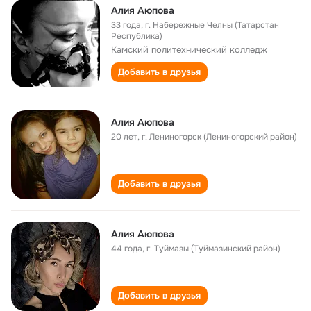
Алия Аюпова
33 года
,
г. Набережные Челны (Татарстан
Республика)
Камский политехнический колледж
Добавить в друзья
Алия Аюпова
20 лет
,
г. Лениногорск (Лениногорский район)
Добавить в друзья
Алия Аюпова
44 года
,
г. Туймазы (Туймазинский район)
Добавить в друзья