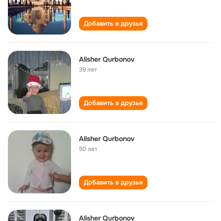
Добавить в друзья
Alisher Qurbonov
39 лет
Добавить в друзья
Alisher Qurbonov
50 лет
Добавить в друзья
Alisher Qurbonov