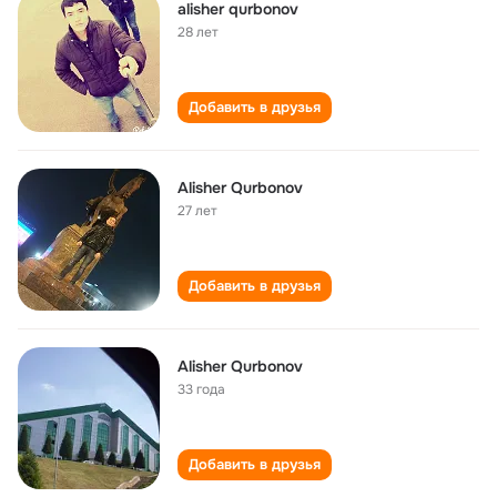
alisher qurbonov
28 лет
Добавить в друзья
Alisher Qurbonov
27 лет
Добавить в друзья
Alisher Qurbonov
33 года
Добавить в друзья