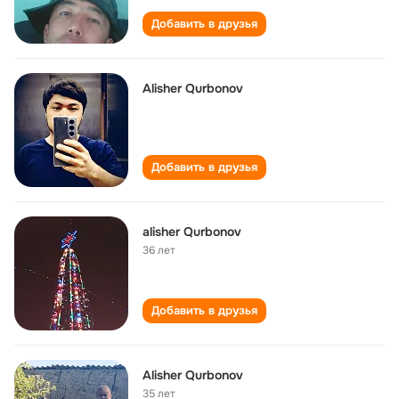
Добавить в друзья
Alisher Qurbonov
Добавить в друзья
alisher Qurbonov
36 лет
Добавить в друзья
Alisher Qurbonov
35 лет