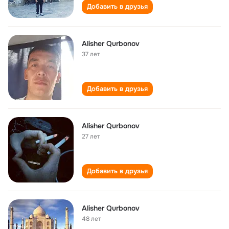
Добавить в друзья
Alisher Qurbonov
37 лет
Добавить в друзья
Alisher Qurbonov
27 лет
Добавить в друзья
Alisher Qurbonov
48 лет