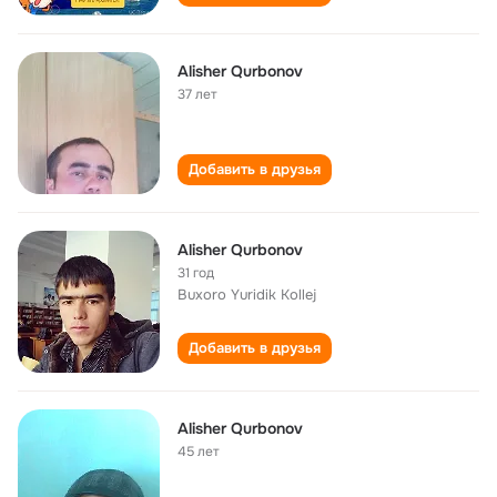
Alisher Qurbonov
37 лет
Добавить в друзья
Alisher Qurbonov
31 год
Buxoro Yuridik Kollej
Добавить в друзья
Alisher Qurbonov
45 лет