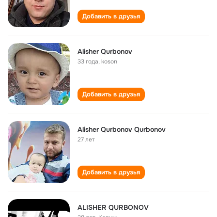
Добавить в друзья
Alisher Qurbonov
33 года
,
koson
Добавить в друзья
Alisher Qurbonov Qurbonov
27 лет
Добавить в друзья
ALISHER QURBONOV