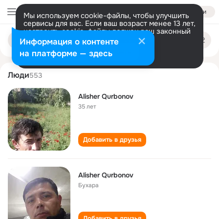
Войти
Мы используем cookie-файлы, чтобы улучшить
сервисы для вас. Если ваш возраст менее 13 лет,
настроить cookie-файлы должен ваш законный
alisher qurbonov
Поиск
представитель.
Больше информации
Информация о контенте
по
людям
Разрешить все
Настроить
на платформе — здесь
Люди
553
Alisher Qurbonov
35 лет
Добавить в друзья
Alisher Qurbonov
Бухара
Добавить в друзья