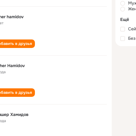
Му
Жен
sher hamidov
Ещё
ет
Сей
Без
бавить в друзья
sher Hamidov
года
бавить в друзья
ишер Хамидов
года