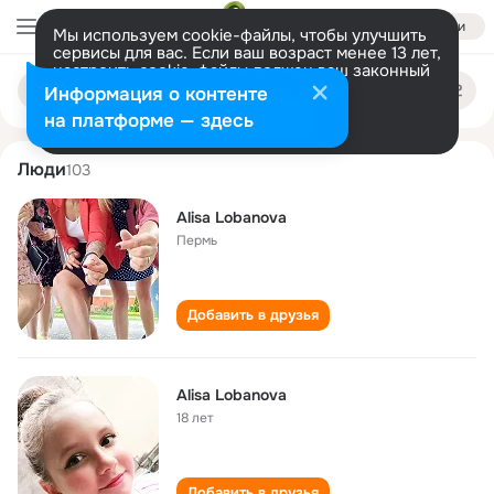
Войти
Мы используем cookie-файлы, чтобы улучшить
сервисы для вас. Если ваш возраст менее 13 лет,
настроить cookie-файлы должен ваш законный
alisa lobanova
Поиск
представитель.
Больше информации
Информация о контенте
по
людям
Разрешить все
Настроить
на платформе — здесь
Люди
103
Alisa Lobanova
Пермь
Добавить в друзья
Alisa Lobanova
18 лет
Добавить в друзья