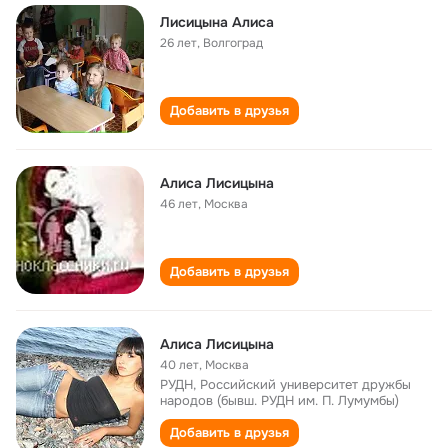
Лисицына Алиса
26 лет
,
Волгоград
Добавить в друзья
Алиса Лисицына
46 лет
,
Москва
Добавить в друзья
Алиса Лисицына
40 лет
,
Москва
РУДН, Росcийский университет дружбы
народов (бывш. РУДН им. П. Лумумбы)
Добавить в друзья