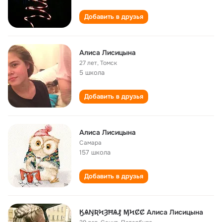
Добавить в друзья
Алиса Лисицына
27 лет
,
Томск
5 школа
Добавить в друзья
Алиса Лисицына
Самара
157 школа
Добавить в друзья
ӃѦŊƦϞȜĦѦ₰ ӍϞȻȻ Алиса Лисицына