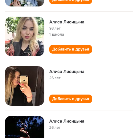
Алиса Лисицына
98 лет
1 школа
Добавить в друзья
Алиса Лисицына
26 лет
Добавить в друзья
Алиса Лисицына
26 лет