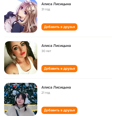
Алиса Лисицына
31 год
Добавить в друзья
Алиса Лисицына
30 лет
Добавить в друзья
Алиса Лисицына
21 год
Добавить в друзья