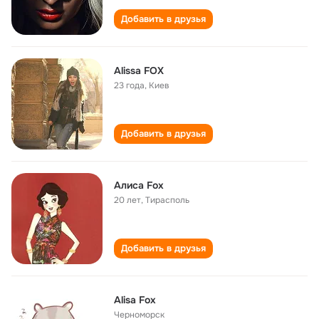
Добавить в друзья
Alissa FOX
23 года
,
Киев
Добавить в друзья
Алиса Fox
20 лет
,
Тирасполь
Добавить в друзья
Alisa Fox
Черноморск