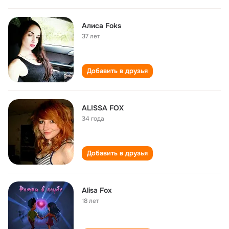
Алиса Foks
37 лет
Добавить в друзья
ALISSA FOX
34 года
Добавить в друзья
Alisa Fox
18 лет