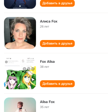
Добавить в друзья
Алиса Fox
26 лет
Добавить в друзья
Fox Alisa
38 лет
Добавить в друзья
Alisa Fox
35 лет