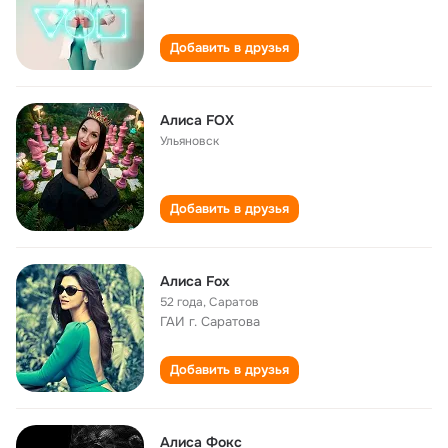
Добавить в друзья
Алиса FOX
Ульяновск
Добавить в друзья
Алиса Fox
52 года
,
Саратов
ГАИ г. Саратова
Добавить в друзья
Алиса Фокс