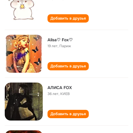
Добавить в друзья
Alisa♡ Fox♡
19 лет
,
Париж
Добавить в друзья
АЛИСА FOX
36 лет
,
КИЕВ
Добавить в друзья