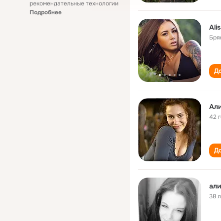
рекомендательные технологии
Подробнее
Ali
Бря
До
Ал
42 
До
ал
38 