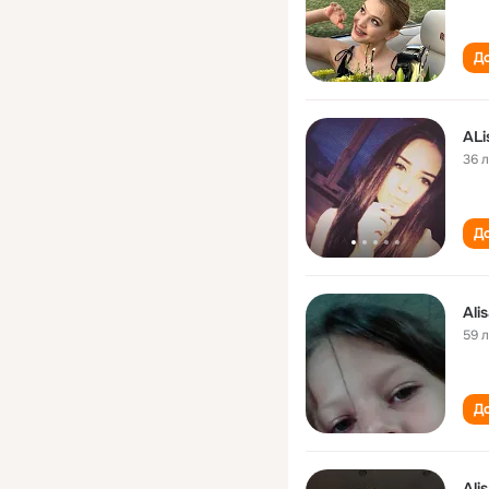
До
ALi
36 
До
Ali
59 
До
Ali