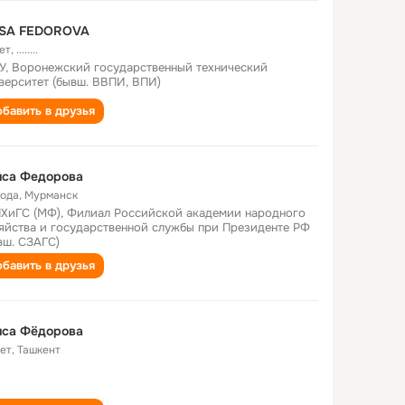
ISA FEDOROVA
ет
,
........
У, Воронежский государственный технический
верситет (бывш. ВВПИ, ВПИ)
бавить в друзья
иса Федорова
года
,
Мурманск
ХиГС (МФ), Филиал Российской академии народного
яйства и государственной службы при Президенте РФ
вш. СЗАГС)
бавить в друзья
иса Фёдорова
лет
,
Ташкент