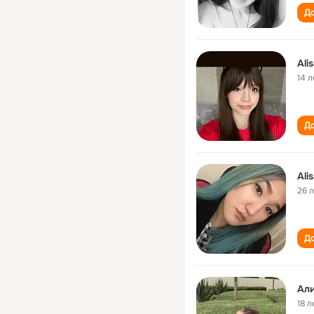
До
Ali
14 л
До
Ali
26 
До
Ал
18 л