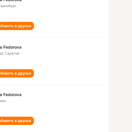
теринбург
бавить в друзья
sa Fedorova
од
,
Саратов
бавить в друзья
sa Fedorova
ква
бавить в друзья