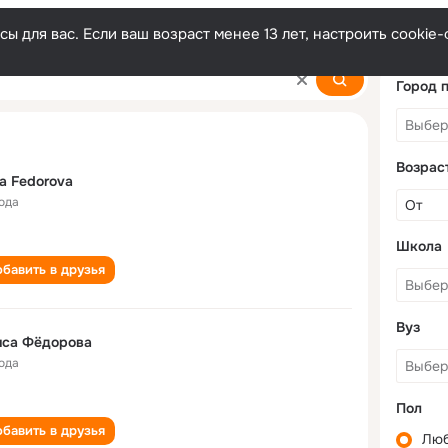
ы для вас. Если ваш возраст менее 13 лет, настроить cooki
Город 
Возрас
sa Fedorova
года
Школа
бавить в друзья
Вуз
иса Фёдорова
года
Пол
бавить в друзья
Лю