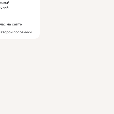
жской
ский
час на сайте
 второй половинки