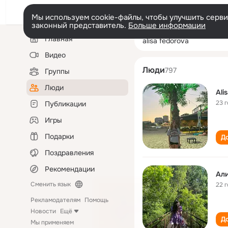
Мы используем cookie-файлы, чтобы улучшить сервис
законный представитель.
Больше информации
Левая
Поиск
Главная
alisa fedorova
колонка
по
людям
Видео
Люди
797
Группы
Люди
Ali
23 
Публикации
Игры
Подарки
До
Поздравления
Рекомендации
Ал
Сменить язык
22 
Рекламодателям
Помощь
Новости
Ещё
До
Мы применяем