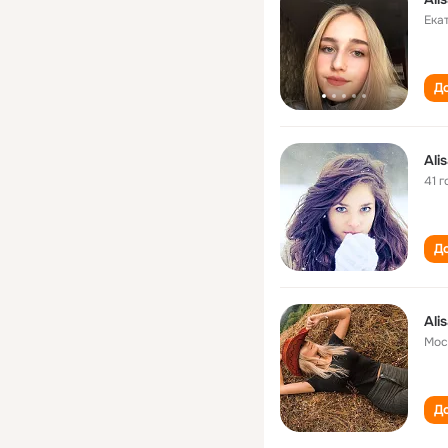
Ека
До
Ali
41 г
До
Ali
Мос
До