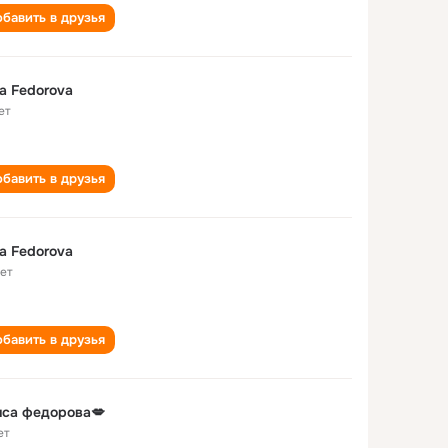
бавить в друзья
sa Fedorova
ет
бавить в друзья
sa Fedorova
лет
бавить в друзья
иса федорова💋
ет