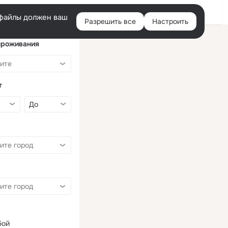
Войти
e-файлы должен ваш
Разрешить все
Настроить
Правая
колонка
проживания
т
бой