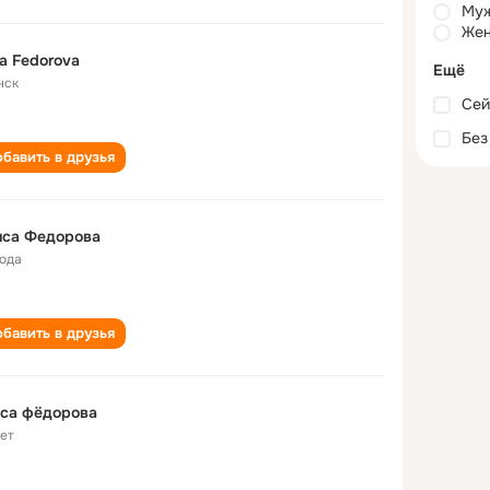
Му
Жен
sa Fedorova
Ещё
нск
Сей
Без
бавить в друзья
иса Федорова
года
бавить в друзья
иса фёдорова
лет