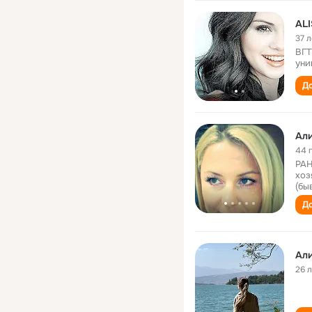
AL
37 л
ВГТ
уни
До
Ал
44 
РАН
хоз
(бы
До
Ал
26 