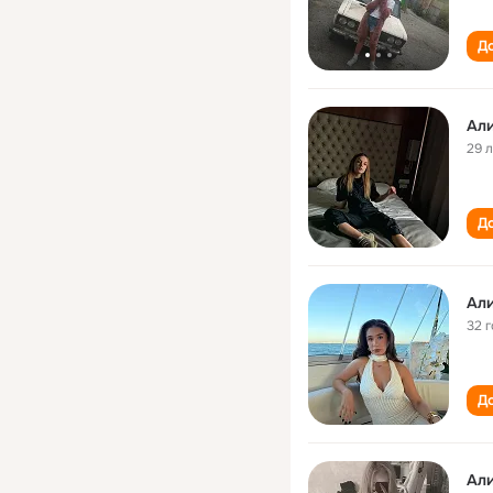
До
Ал
29 
До
Ал
32 
До
Ал