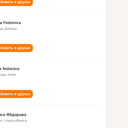
бавить в друзья
sa Fedorova
од
,
Донецк
бавить в друзья
sa fedorova
года
,
Киев
бавить в друзья
иса Фёдорова
ет
,
Новосибирск