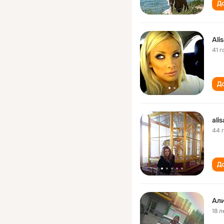
До
Ali
41 г
До
ali
44 
До
Ал
18 л