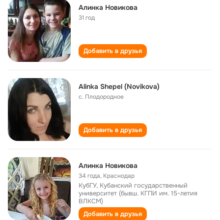
Алинка Новикова
31 год
Добавить в друзья
Alinka Shepel (Novikova)
с. Плодородное
Добавить в друзья
Алинка Новикова
34 года
,
Краснодар
КубГУ, Кубанский государственный
университет (бывш. КГПИ им. 15-летия
ВЛКСМ)
Добавить в друзья