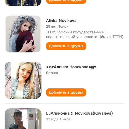
Alinka Novikova
29 лет
,
Томск
ТГПУ, Томский государственный
педагогический университет (бывш. ТГПИ)
Добавить в друзья
๑ஐ♥Алинка Новикова๑ஐ♥
Брянск
Добавить в друзья
❤️‍🔥Алиночка💄 Novikova(Kovaleva)
32 года
,
Быхов