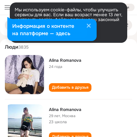
Войти
Мы используем cookie-файлы, чтобы улучшить
сервисы для вас. Если ваш возраст менее 13 лет,
настроить cookie-файлы должен ваш законный
alina romanova
Поиск
представитель.
Больше информации
Информация о контенте
по
людям
Разрешить все
Настроить
на платформе — здесь
Люди
3835
Alina Romanova
24 года
Добавить в друзья
Alina Romanova
29 лет
,
Москва
23 школа
Добавить в друзья