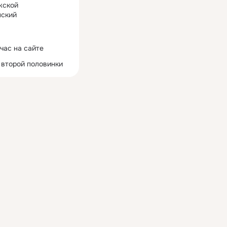
жской
ский
час на сайте
 второй половинки