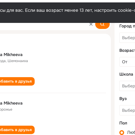
ы для вас. Если ваш возраст менее 13 лет, настроить cooki
Город 
Возрас
na Mikheeva
года
,
Шемонаиха
Школа
бавить в друзья
Вуз
na Mikheeva
орожье
Пол
бавить в друзья
Лю