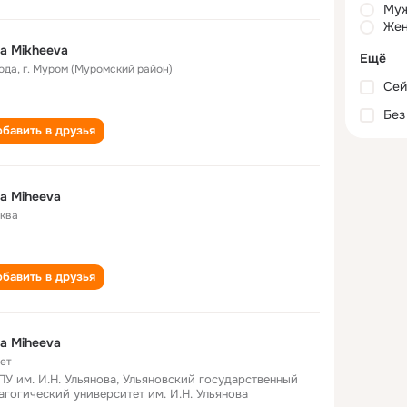
Му
Жен
na Mikheeva
Ещё
года
,
г. Муром (Муромский район)
Сей
Без
бавить в друзья
na Miheeva
ква
бавить в друзья
na Miheeva
лет
ПУ им. И.Н. Ульянова, Ульяновский государственный
агогический университет им. И.Н. Ульянова