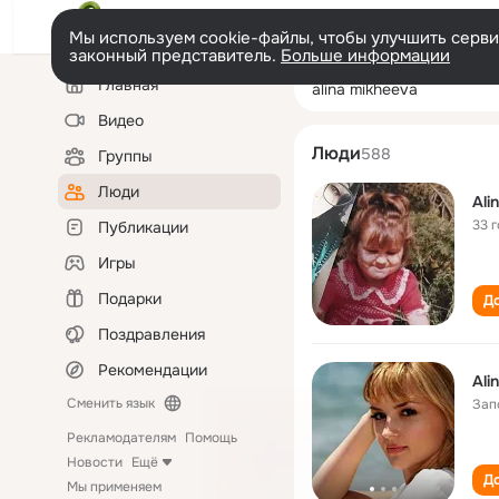
Мы используем cookie-файлы, чтобы улучшить сервис
законный представитель.
Больше информации
Левая
Поиск
Главная
alina mikheeva
колонка
по
людям
Видео
Люди
588
Группы
Люди
Ali
33 
Публикации
Игры
Подарки
До
Поздравления
Рекомендации
Ali
Сменить язык
Зап
Рекламодателям
Помощь
Новости
Ещё
До
Мы применяем