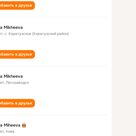
бавить в друзья
na Mikheeva
ет
,
с. Каратузское (Каратузский район)
бавить в друзья
na Mikheeva
лет
,
Лесозаводск
бавить в друзья
na Miheeva
лет
,
Киев