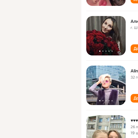
Ал
г. 
До
Ali
32 
До
26 
19 