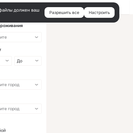
Войти
e-файлы должен ваш
Разрешить все
Настроить
Правая
колонка
проживания
т
бой