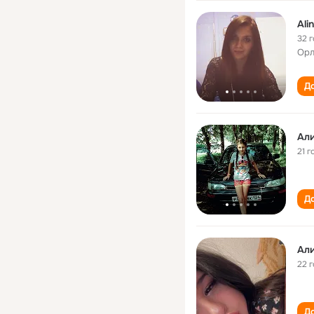
Ali
32 
Орл
До
Ал
21 г
До
Ал
22 
До