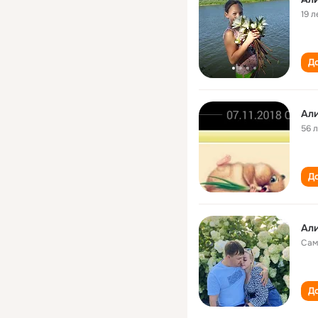
19 л
До
Ал
56 
До
Ал
Сам
До