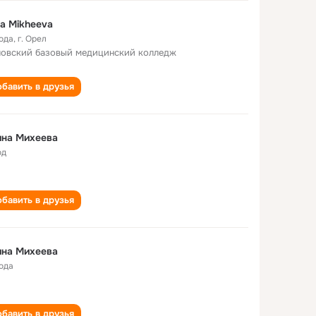
na Mikheeva
года
,
г. Орел
овский базовый медицинский колледж
бавить в друзья
ина Михеева
од
бавить в друзья
ина Михеева
года
бавить в друзья