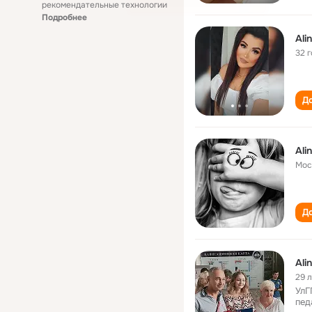
рекомендательные технологии
Подробнее
Ali
32 
До
Ali
Мос
До
Ali
29 
УлГ
пед