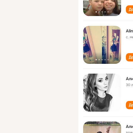
До
​Al
с. 
До
Ал
30 
До
Ал
Нов