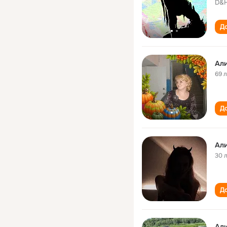
D&H
До
Ал
69 
До
Ал
30 
До
Ал