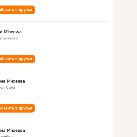
бавить в друзья
ina Miheewa
мельниково
бавить в друзья
ина Михеева
лет
,
Сочи
бавить в друзья
ина Михеева
осибирск