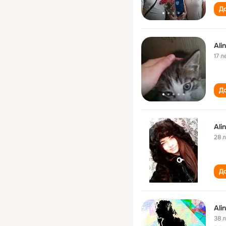
До
Ali
17 л
До
Ali
28 
До
Ali
38 