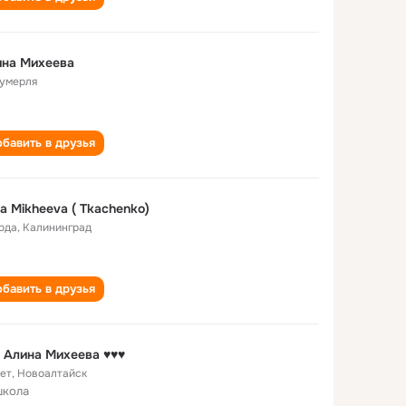
ина Михеева
Шумерля
бавить в друзья
na Mikheeva ( Tkachenko)
года
,
Калининград
бавить в друзья
♥♥♥ Алина Михеева ♥♥♥
лет
,
Новоалтайск
школа