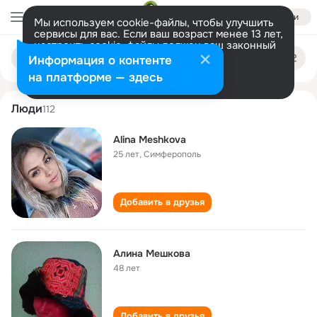
Войти
Мы используем cookie-файлы, чтобы улучшить
сервисы для вас. Если ваш возраст менее 13 лет,
настроить cookie-файлы должен ваш законный
alina meshkova
Поиск
представитель.
Больше информации
Информация о контенте
по
людям
Разрешить все
Настроить
на платформе — здесь
Люди
112
Alina Meshkova
25 лет
,
Симферополь
Добавить в друзья
Алина Мешкова
48 лет
Добавить в друзья