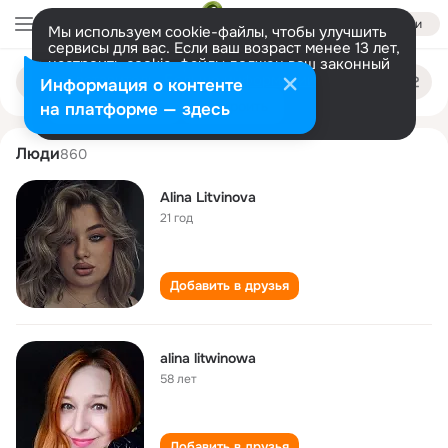
Войти
Мы используем cookie-файлы, чтобы улучшить
сервисы для вас. Если ваш возраст менее 13 лет,
настроить cookie-файлы должен ваш законный
alina litvinova
Поиск
представитель.
Больше информации
Информация о контенте
по
людям
Разрешить все
Настроить
на платформе — здесь
Люди
860
Alina Litvinova
21 год
Добавить в друзья
alina litwinowa
58 лет
Добавить в друзья