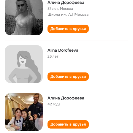
Алина Дорофеева
37 лет
,
Москва
Школа им. А.П.Чехова
Добавить в друзья
Alina Dorofeeva
25 лет
Добавить в друзья
Алина Дорофеева
42 года
Добавить в друзья