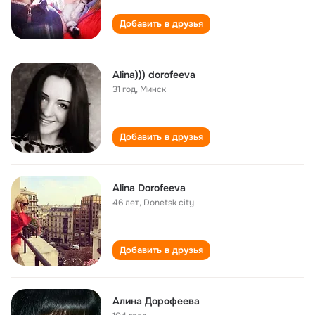
Добавить в друзья
Alina))) dorofeeva
31 год
,
Минск
Добавить в друзья
Alina Dorofeeva
46 лет
,
Donetsk city
Добавить в друзья
Алина Дорофеева