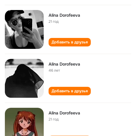
Alina Dorofeeva
21 год
Добавить в друзья
Alina Dorofeeva
46 лет
Добавить в друзья
Alina Dorofeeva
21 год