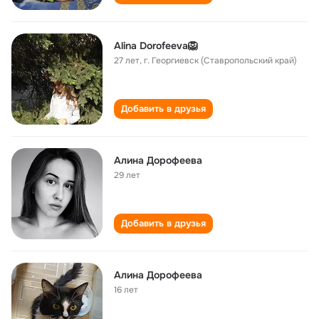
Alina Dorofeeva🦁
27 лет
,
г. Георгиевск (Ставропольский край)
Добавить в друзья
Алина Дорофеева
29 лет
Добавить в друзья
Алина Дорофеева
16 лет