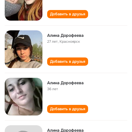
Добавить в друзья
Алина Дорофеева
27 лет
,
Красноярск
Добавить в друзья
Алина Дорофеева
36 лет
Добавить в друзья
Алина Дорофеева