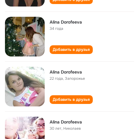
Alina Dorofeeva
34 года
Добавить в друзья
Alina Dorofeeva
22 года
,
Запорожье
Добавить в друзья
Alina Dorofeeva
30 лет
,
Николаев