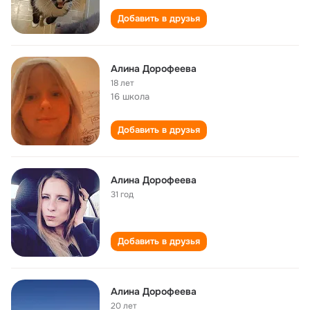
Добавить в друзья
Алина Дорофеева
18 лет
16 школа
Добавить в друзья
Алина Дорофеева
31 год
Добавить в друзья
Алина Дорофеева
20 лет