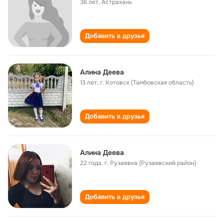
36 лет
,
Астрахань
Добавить в друзья
Алина Деева
13 лет
,
г. Котовск (Тамбовская область)
Добавить в друзья
Алина Деева
22 года
,
г. Рузаевка (Рузаевский район)
Добавить в друзья