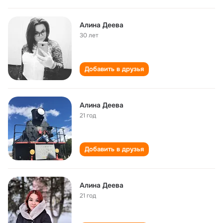
Алина Деева
30 лет
Добавить в друзья
Алина Деева
21 год
Добавить в друзья
Алина Деева
21 год