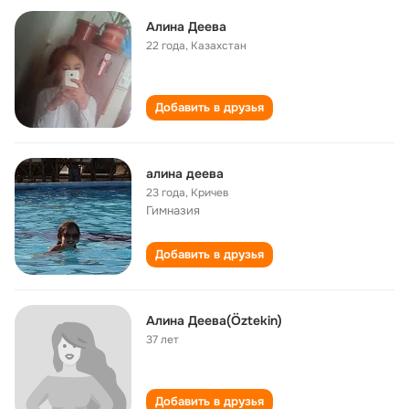
Алина Деева
22 года
,
Казахстан
Добавить в друзья
алина деева
23 года
,
Кричев
Гимназия
Добавить в друзья
Алина Деева(Öztekin)
37 лет
Добавить в друзья