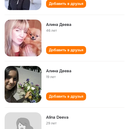
Добавить в друзья
Алина Деева
46 лет
Добавить в друзья
Алина Деева
19 лет
Добавить в друзья
Alina Deeva
29 лет