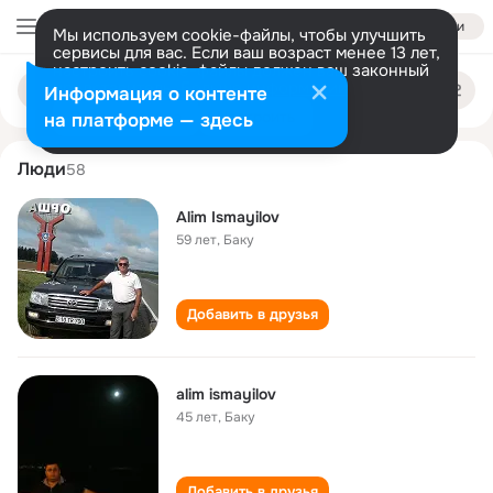
Войти
Мы используем cookie-файлы, чтобы улучшить
сервисы для вас. Если ваш возраст менее 13 лет,
настроить cookie-файлы должен ваш законный
alim ismayilov
Поиск
представитель.
Больше информации
Информация о контенте
по
людям
Разрешить все
Настроить
на платформе — здесь
Люди
58
Alim Ismayilov
59 лет
,
Баку
Добавить в друзья
alim ismayilov
45 лет
,
Баку
Добавить в друзья