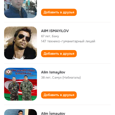
Добавить в друзья
AliM ISMAYILOV
67 лет
,
Баку
147 технико-гуманитарный лицей
Добавить в друзья
Alim Ismayilov
38 лет
,
Самух (Набиагалы)
Добавить в друзья
Alim İsmayılov