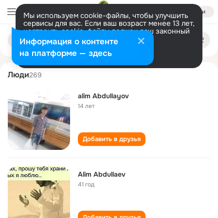
Войти
Мы используем cookie-файлы, чтобы улучшить
сервисы для вас. Если ваш возраст менее 13 лет,
настроить cookie-файлы должен ваш законный
alim abdullayev
Поиск
представитель.
Больше информации
Информация о контенте
по
людям
Разрешить все
Настроить
на платформе — здесь
Люди
269
alim Abdullayov
14 лет
Добавить в друзья
Alim Abdullaev
41 год
Добавить в друзья