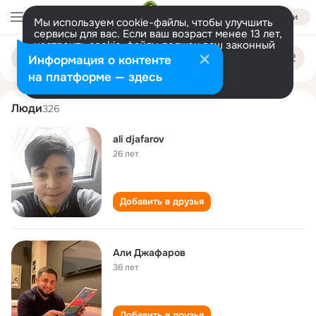
Войти
Мы используем cookie-файлы, чтобы улучшить
сервисы для вас. Если ваш возраст менее 13 лет,
настроить cookie-файлы должен ваш законный
ali dzhafarov
Поиск
представитель.
Больше информации
Информация о контенте
по
людям
Разрешить все
Настроить
на платформе — здесь
Люди
326
ali djafarov
26 лет
Добавить в друзья
Али Джафаров
36 лет
Добавить в друзья