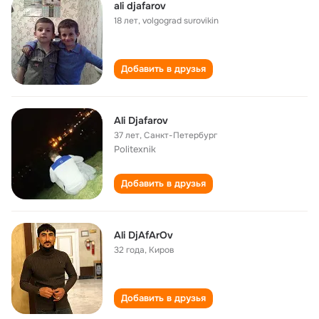
ali djafarov
18 лет
,
volgograd surovikin
Добавить в друзья
Ali Djafarov
37 лет
,
Санкт-Петербург
Politexnik
Добавить в друзья
Ali DjAfArOv
32 года
,
Киров
Добавить в друзья