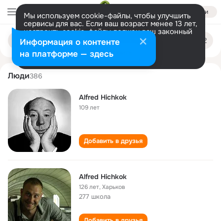
Войти
Мы используем cookie-файлы, чтобы улучшить
сервисы для вас. Если ваш возраст менее 13 лет,
настроить cookie-файлы должен ваш законный
alfred khichkok
Поиск
представитель.
Больше информации
Информация о контенте
по
людям
Разрешить все
Настроить
на платформе — здесь
Люди
386
Alfred Hichkok
109 лет
Добавить в друзья
Alfred Hichkok
126 лет
,
Харьков
277 школа
Добавить в друзья