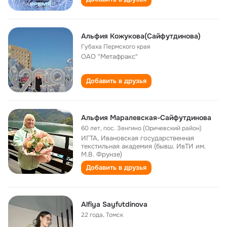
Альфия Кожукова(Сайфутдинова)
Губаха Пермского края
ОАО "Метафракс"
Добавить в друзья
Альфия Маралевская-Сайфутдинова
60 лет
,
пос. Зенгино (Оричевский район)
ИГТА, Ивановская государственная
текстильная академия (бывш. ИвТИ им.
М.В. Фрунзе)
Добавить в друзья
Аlfiya Sayfutdinova
22 года
,
Томск