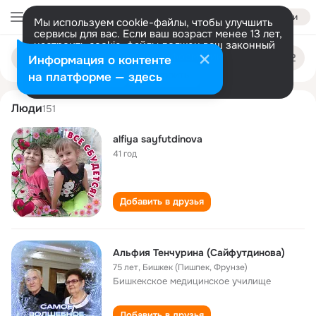
Войти
Мы используем cookie-файлы, чтобы улучшить
сервисы для вас. Если ваш возраст менее 13 лет,
настроить cookie-файлы должен ваш законный
alfiya sayfutdinova
Поиск
представитель.
Больше информации
Информация о контенте
по
людям
Разрешить все
Настроить
на платформе — здесь
Люди
151
alfiya sayfutdinova
41 год
Добавить в друзья
Альфия Тенчурина (Сайфутдинова)
75 лет
,
Бишкек (Пишпек, Фрунзе)
Бишкекское медицинское училище
Добавить в друзья