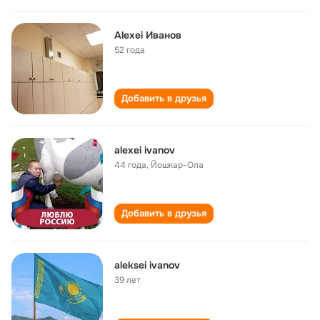
Alexei Иванов
52 года
Добавить в друзья
alexei ivanov
44 года
,
Йошкар-Ола
Добавить в друзья
aleksei ivanov
39 лет