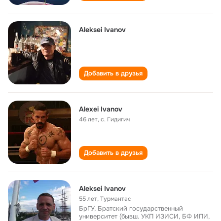
Aleksei Ivanov
Добавить в друзья
Alexei Ivanov
46 лет
,
с. Гидигич
Добавить в друзья
Aleksei Ivanov
55 лет
,
Турмантас
БрГУ, Братский государственный
университет (бывш. УКП ИЗИСИ, БФ ИПИ,