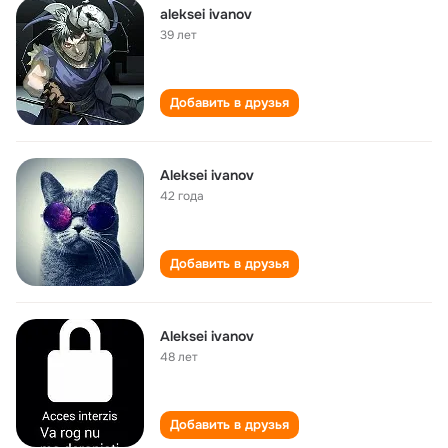
aleksei ivanov
39 лет
Добавить в друзья
Aleksei ivanov
42 года
Добавить в друзья
Aleksei ivanov
48 лет
Добавить в друзья