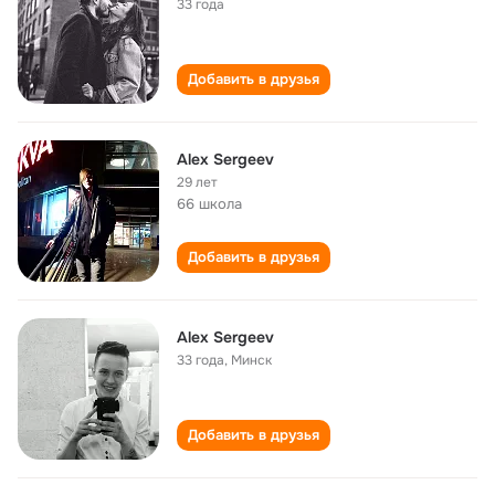
33 года
Добавить в друзья
Alex Sergeev
29 лет
66 школа
Добавить в друзья
Alex Sergeev
33 года
,
Минск
Добавить в друзья