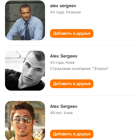
alex sergeev
44 года
,
Резекне
Добавить в друзья
Alex Sergeev
43 года
,
Киев
Страховая компания "Эталон"
Добавить в друзья
Alex Sergeev
48 лет
,
Киев
Добавить в друзья