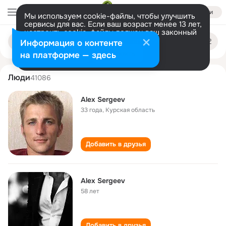
Войти
Мы используем cookie-файлы, чтобы улучшить
сервисы для вас. Если ваш возраст менее 13 лет,
настроить cookie-файлы должен ваш законный
alex sergeev
Поиск
представитель.
Больше информации
Информация о контенте
по
людям
Разрешить все
Настроить
на платформе — здесь
Люди
41086
Alex Sergeev
33 года
,
Курская область
Добавить в друзья
Alex Sergeev
58 лет
Добавить в друзья