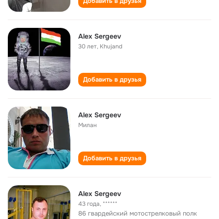
Добавить в друзья
Alex Sergeev
30 лет
,
Khujand
Добавить в друзья
Alex Sergeev
Милан
Добавить в друзья
Alex Sergeev
43 года
,
******
86 гвардейский мотострелковый полк