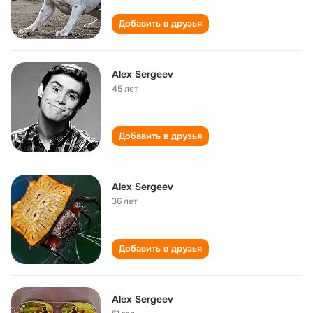
Добавить в друзья
Alex Sergeev
45 лет
Добавить в друзья
Alex Sergeev
36 лет
Добавить в друзья
Alex Sergeev