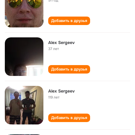
51 год
Добавить в друзья
Alex Sergeev
37 лет
Добавить в друзья
Alex Sergeev
119 лет
Добавить в друзья