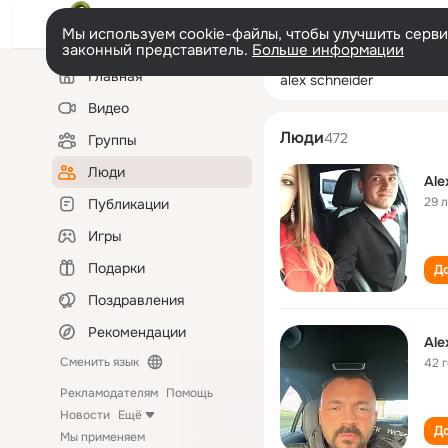
Мы используем cookie-файлы, чтобы улучшить сервис
законный представитель.
Больше информации
Левая
Поиск
Главная
alex schneider
колонка
по
людям
Видео
Люди
472
Группы
Люди
Ale
29 
Публикации
Игры
Подарки
До
Поздравления
Рекомендации
Ale
Сменить язык
42 
Рекламодателям
Помощь
Новости
Ещё
До
Мы применяем