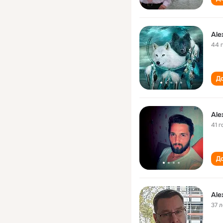
Ale
44 
До
Ale
41 г
До
Ale
37 л