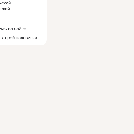
жской
ский
час на сайте
 второй половинки