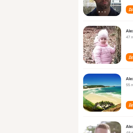
До
Ale
47 
До
Ale
55 
До
Ale
48 