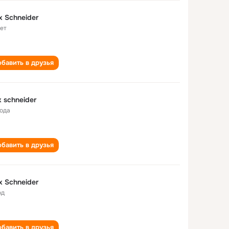
x Schneider
лет
бавить в друзья
x schneider
года
бавить в друзья
x Schneider
од
бавить в друзья