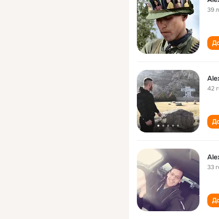
39 
До
Ale
42 
До
Ale
33 
До