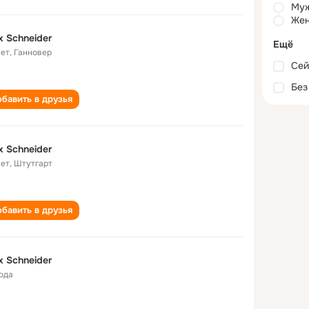
Му
Жен
x Schneider
Ещё
лет
,
Ганновер
Сей
Без
бавить в друзья
x Schneider
лет
,
Штутгарт
бавить в друзья
x Schneider
года