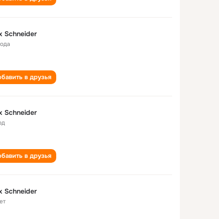
x Schneider
года
бавить в друзья
x Schneider
од
бавить в друзья
x Schneider
ет