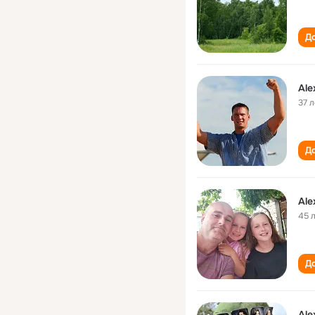
До
Ale
37 л
До
Ale
45 
До
Ale