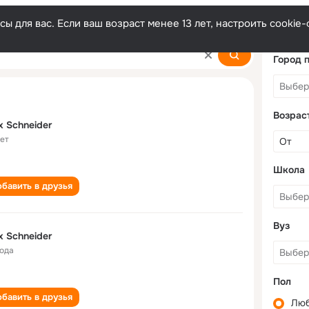
ы для вас. Если ваш возраст менее 13 лет, настроить cooki
Город 
Возрас
x Schneider
лет
Школа
бавить в друзья
Вуз
x Schneider
года
Пол
бавить в друзья
Лю