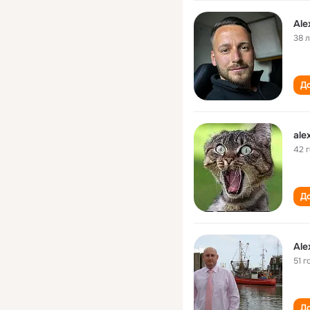
Ale
38 
До
ale
42 
До
Ale
51 г
До