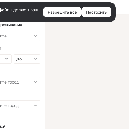
Войти
e-файлы должен ваш
Разрешить все
Настроить
Правая
колонка
проживания
т
бой