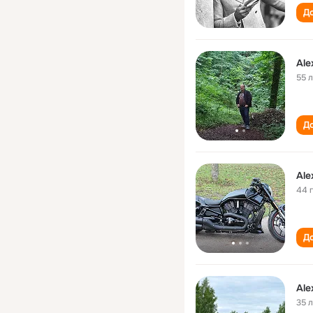
До
Ale
55 
До
Ale
44 
До
Ale
35 