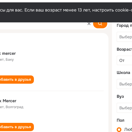
ы для вас. Если ваш возраст менее 13 лет, настроить cooki
Город 
Возрас
x mercer
лет
,
Баку
Школа
бавить в друзья
Вуз
x Mercer
лет
,
Волгоград
Пол
бавить в друзья
Лю