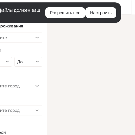
Войти
e-файлы должен ваш
Разрешить все
Настроить
Правая
колонка
проживания
т
бой