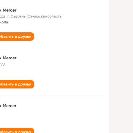
x Mercer
года
,
г. Сызрань (Самарская область)
кола
бавить в друзья
x Mercer
года
бавить в друзья
x Mercer
бавить в друзья