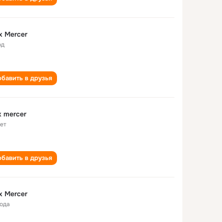
x Mercer
од
бавить в друзья
x mercer
лет
бавить в друзья
x Mercer
года