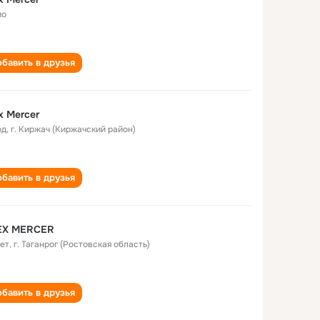
ио
бавить в друзья
x Mercer
од
,
г. Киржач (Киржачский район)
бавить в друзья
EX MERCER
лет
,
г. Таганрог (Ростовская область)
бавить в друзья