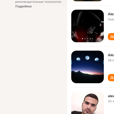
рекомендательные технологии
Подробнее
Ale
Нью
До
Ale
28 
До
ale
30 