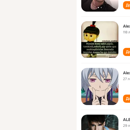
До
Ale
118 
До
Ale
27 л
До
AL
29 