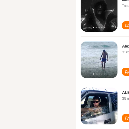
Ток
До
Ale
31 г
До
AL
35 
До