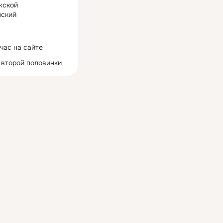
жской
ский
час на сайте
 второй половинки