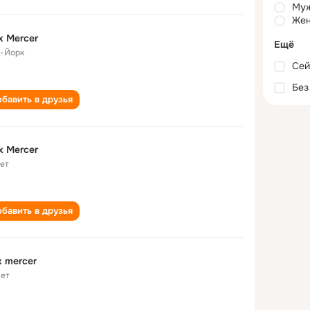
Му
Жен
x Mercer
Ещё
-Йорк
Сей
Без
бавить в друзья
x Mercer
лет
бавить в друзья
x mercer
лет