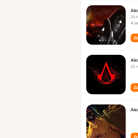
Ale
23 
4 ш
До
Ale
22 
До
Ale
До