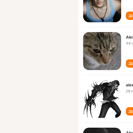
До
Ale
44 
До
ale
28 
До
Ale