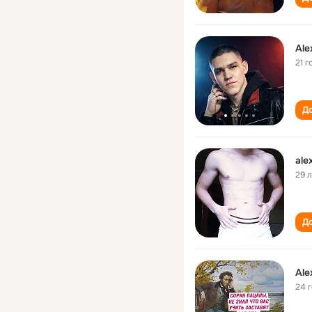
Ale
21 г
До
ale
29 
До
Ale
24 