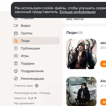
Мы используем cookie-файлы, чтобы улучшить сервис
законный представитель.
Больше информации
Левая
Поиск
Главная
alex mercer
колонка
по
людям
Видео
Люди
435
Группы
Люди
ale
25 
Публикации
Игры
Подарки
До
Поздравления
Рекомендации
Ale
Сменить язык
47 
Рекламодателям
Помощь
Новости
Ещё
До
Мы применяем