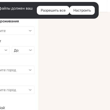
Войти
e-файлы должен ваш
Разрешить все
Настроить
Правая
колонка
проживания
т
бой