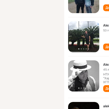
До
Ale
53 
До
Ale
45 
НТУ
"Ха
ХГП
До
ale