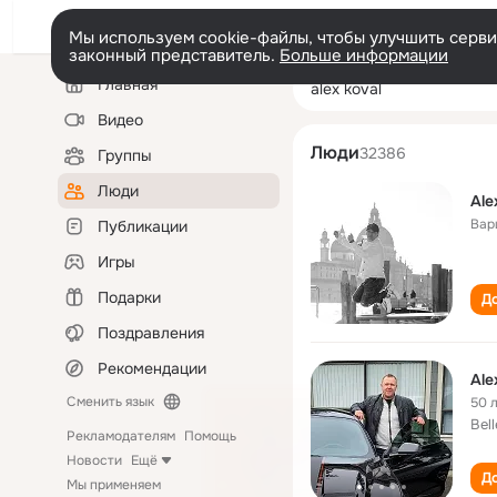
Мы используем cookie-файлы, чтобы улучшить сервис
законный представитель.
Больше информации
Левая
Поиск
Главная
alex koval
колонка
по
людям
Видео
Люди
32386
Группы
Люди
Ale
Вар
Публикации
Игры
Подарки
До
Поздравления
Рекомендации
Ale
Сменить язык
50 
Bel
Рекламодателям
Помощь
Новости
Ещё
До
Мы применяем