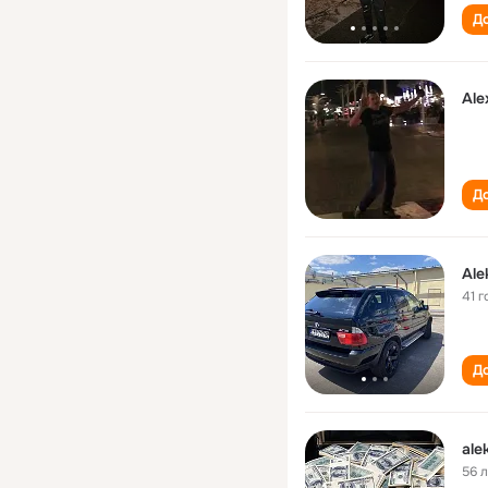
До
Ale
До
Ale
41 г
До
ale
56 