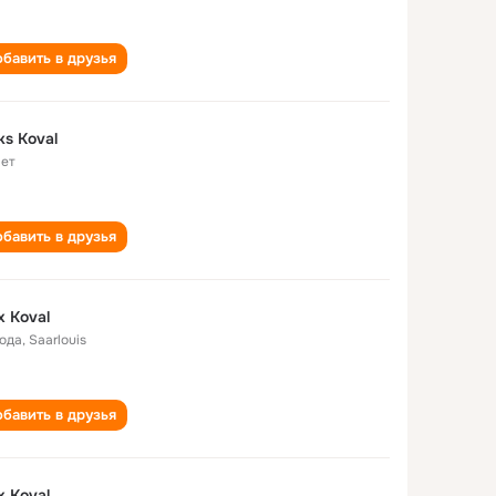
бавить в друзья
ks Koval
лет
бавить в друзья
x Koval
года
,
Saarlouis
бавить в друзья
x Koval