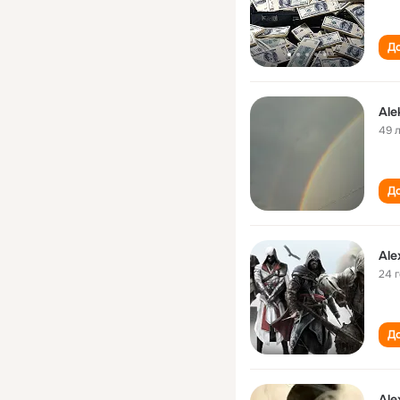
До
Ale
49 
До
Ale
24 
До
Ale