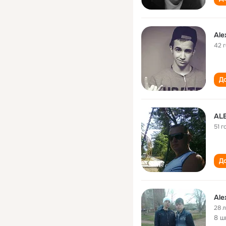
Ale
42 
До
AL
51 г
До
Ale
28 
8 ш