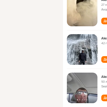
27 л
Ака
До
Ale
42 
До
Ale
50 
Sea
До