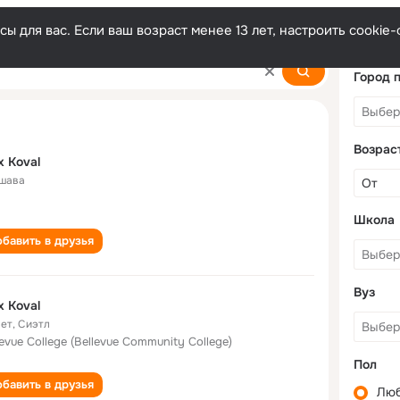
ы для вас. Если ваш возраст менее 13 лет, настроить cooki
Город 
Возрас
x Koval
шава
Школа
бавить в друзья
Вуз
x Koval
лет
,
Сиэтл
levue College (Bellevue Community College)
Пол
бавить в друзья
Лю