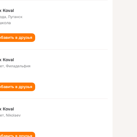
x Koval
года
,
Луганск
школа
бавить в друзья
x Koval
лет
,
Филадельфия
бавить в друзья
x Koval
лет
,
Nikolaev
бавить в друзья