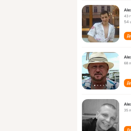
Ale
43 
54 
До
Ale
68 
До
Ale
35 
До