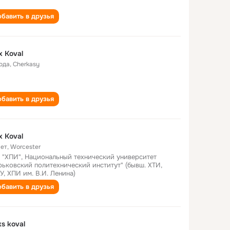
бавить в друзья
x Koval
года
,
Cherkasy
бавить в друзья
x Koval
лет
,
Worcester
 "ХПИ", Национальный технический университет
рьковский политехнический институт" (бывш. ХТИ,
У, ХПИ им. В.И. Ленина)
бавить в друзья
ks koval