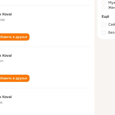
Му
Жен
x Koval
Ещё
года
Сей
Без
бавить в друзья
x Koval
лет
бавить в друзья
x Koval
од