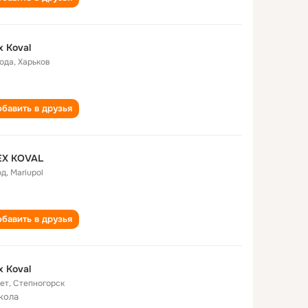
x Koval
года
,
Харьков
бавить в друзья
EX KOVAL
од
,
Mariupol
бавить в друзья
x Koval
лет
,
Степногорск
кола