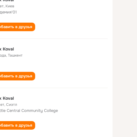
ет
,
Киев
демия'01
бавить в друзья
x Koval
года
,
Ташкент
бавить в друзья
x Koval
лет
,
Сиэтл
ttle Central Community College
бавить в друзья