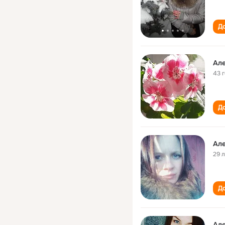
До
Але
43 
До
Але
29 
До
Але