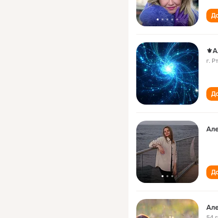
До
⚜А
г. 
До
Але
До
54 