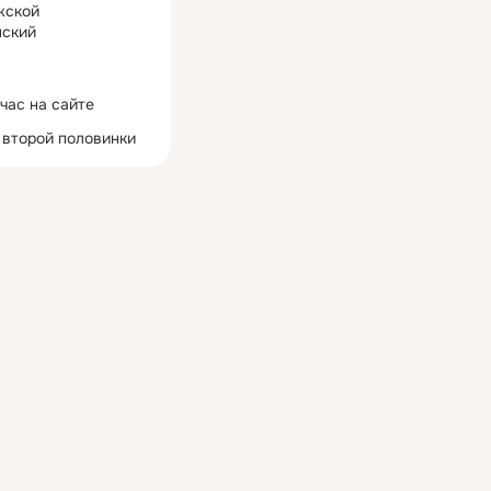
жской
ский
час на сайте
 второй половинки