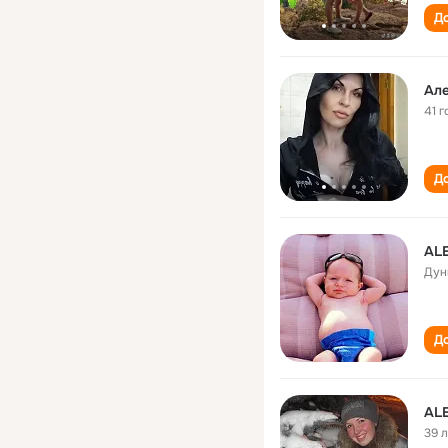
До
Але
41 г
До
AL
Дун
До
AL
39 