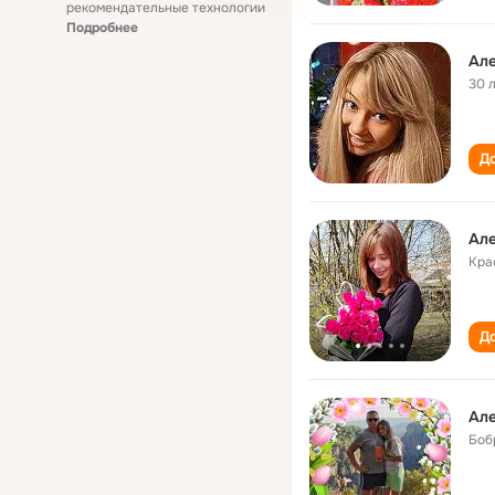
рекомендательные технологии
Подробнее
Але
30 
До
Але
Кра
До
Але
Боб