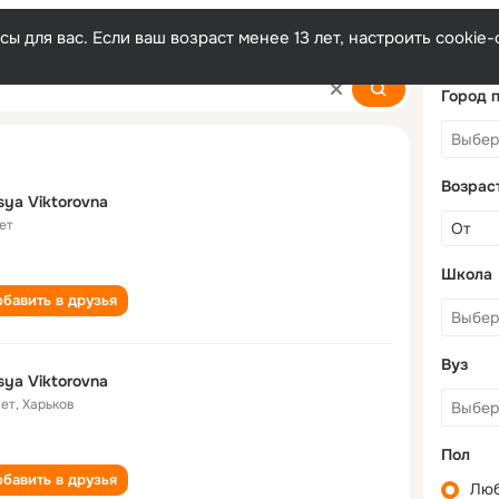
ы для вас. Если ваш возраст менее 13 лет, настроить cooki
na
Город 
Возрас
sya Viktorovna
ет
Школа
бавить в друзья
Вуз
sya Viktorovna
лет
,
Харьков
Пол
бавить в друзья
Лю