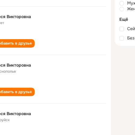
Му
Жен
ся Викторовна
Ещё
лет
Сей
Без
бавить в друзья
ся Викторовна
снополье
бавить в друзья
ся Викторовна
руйск