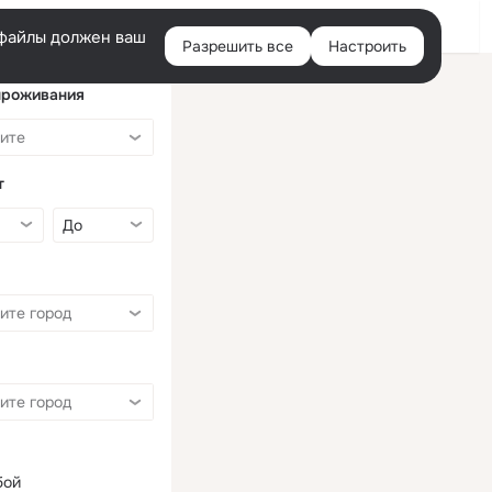
Войти
e-файлы должен ваш
Разрешить все
Настроить
Правая
колонка
проживания
т
бой