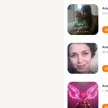
Аль
23 
До
Але
45 
До
Але
г. 
До