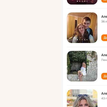
Але
36 
До
Але
Пен
До
Але
43 