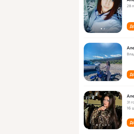
28 
До
Але
Вла
До
Але
31 г
16 
До