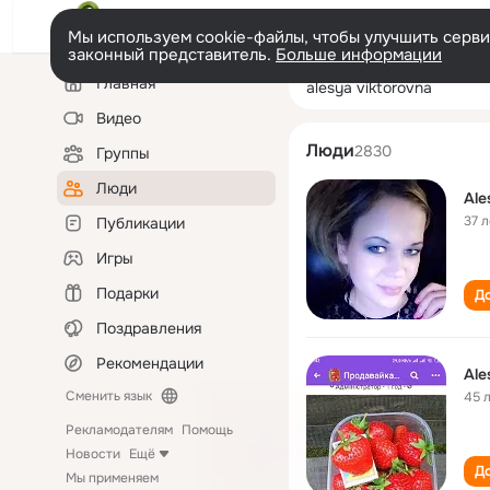
Мы используем cookie-файлы, чтобы улучшить сервис
законный представитель.
Больше информации
Левая
Поиск
Главная
alesya viktorov
колонка
по
людям
Видео
Люди
2830
Группы
Люди
Ale
37 л
Публикации
Игры
Подарки
До
Поздравления
Рекомендации
Ale
Сменить язык
45 
Рекламодателям
Помощь
Новости
Ещё
До
Мы применяем