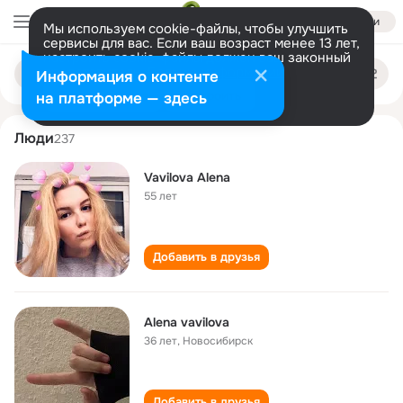
Войти
Мы используем cookie-файлы, чтобы улучшить
сервисы для вас. Если ваш возраст менее 13 лет,
настроить cookie-файлы должен ваш законный
alena vavilova
Поиск
представитель.
Больше информации
Информация о контенте
по
людям
Разрешить все
Настроить
на платформе — здесь
Люди
237
Vavilova Alena
55 лет
Добавить в друзья
Alena vavilova
36 лет
,
Новосибирск
Добавить в друзья