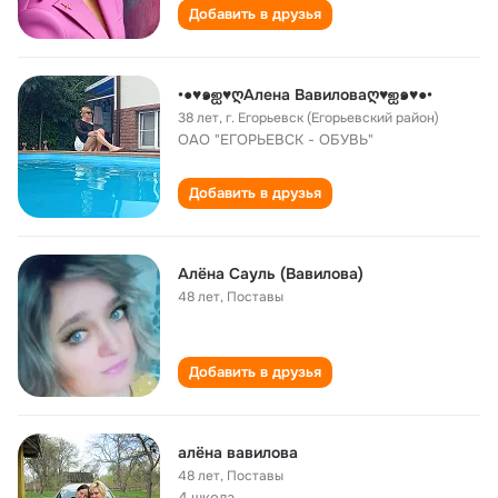
Добавить в друзья
•●♥๑ஐ♥ღАлена Вавиловаღ♥ஐ๑♥●•
38 лет
,
г. Егорьевск (Егорьевский район)
ОАО "ЕГОРЬЕВСК - ОБУВЬ"
Добавить в друзья
Алёна Сауль (Вавилова)
48 лет
,
Поставы
Добавить в друзья
алёна вавилова
48 лет
,
Поставы
4 школа