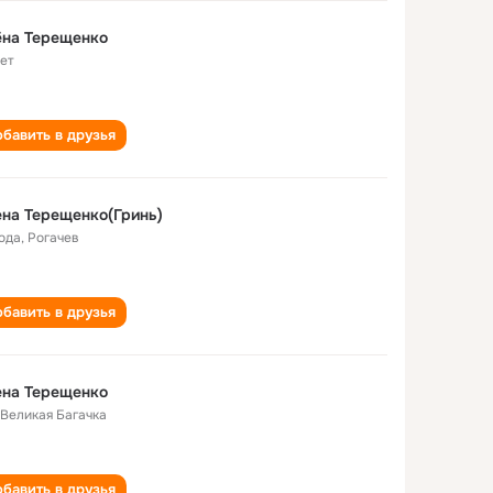
ёна Терещенко
лет
бавить в друзья
на Терещенко(Гринь)
года
,
Рогачев
бавить в друзья
ена Терещенко
. Великая Багачка
бавить в друзья