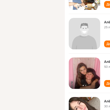
До
Ал
25 
До
Алё
50 
До
Ал
30 