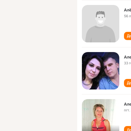
Ал
56 
До
Але
33 
До
Ал
пгт
До