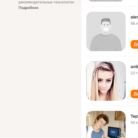
рекомендательные технологии
Подробнее
ale
56 
До
алё
22 
До
Те
55 