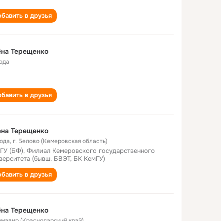
бавить в друзья
ёна Терещенко
года
бавить в друзья
ена Терещенко
года
,
г. Белово (Кемеровская область)
ГУ (БФ), Филиал Кемеровского государственного
верситета (бывш. БВЭТ, БК КемГУ)
бавить в друзья
ёна Терещенко
Армавир (Краснодарский край)