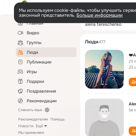
Мы используем cookie-файлы, чтобы улучшить сервис
законный представитель.
Больше информации
Левая
Поиск
Главная
alena tereschen
колонка
по
людям
Видео
Люди
477
Группы
Люди
❤️А
25 
Публикации
23 
Игры
Подарки
До
Поздравления
Рекомендации
Ale
Сменить язык
56 
Рекламодателям
Помощь
Новости
Ещё
До
Мы применяем