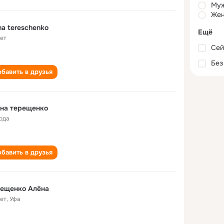
Му
Жен
na tereschenko
Ещё
лет
Сей
Без
бавить в друзья
на терещенко
года
бавить в друзья
рещенко Алёна
лет
,
Уфа