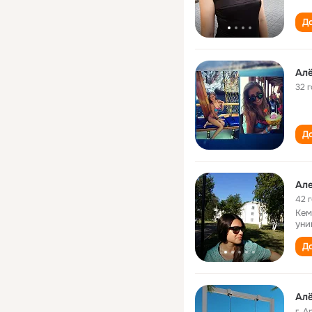
До
Ал
32 
До
Ал
42 
Кем
уни
До
Ал
г. 