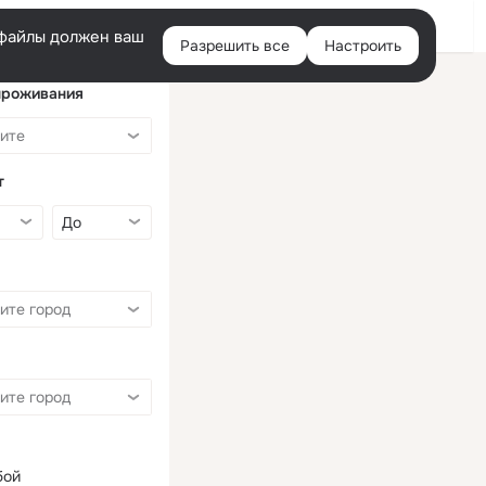
Войти
e-файлы должен ваш
Разрешить все
Настроить
Правая
колонка
проживания
т
бой