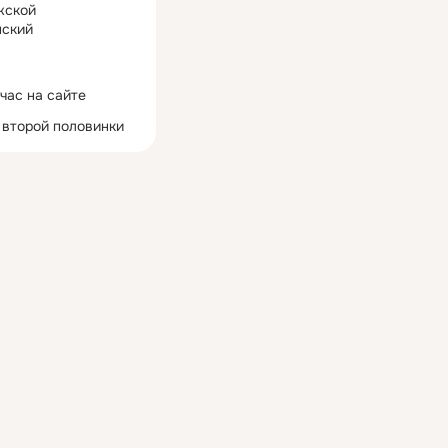
жской
ский
час на сайте
 второй половинки