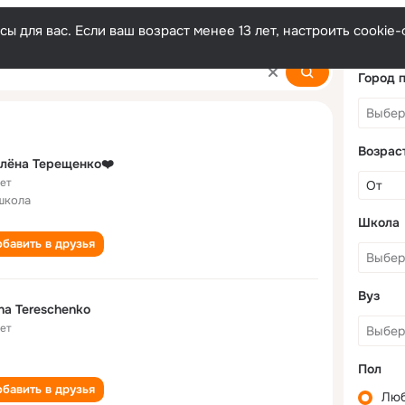
ы для вас. Если ваш возраст менее 13 лет, настроить cooki
ko
Город 
Возрас
лёна Терещенко❤️
лет
школа
Школа
бавить в друзья
Вуз
na Tereschenko
лет
Пол
бавить в друзья
Лю