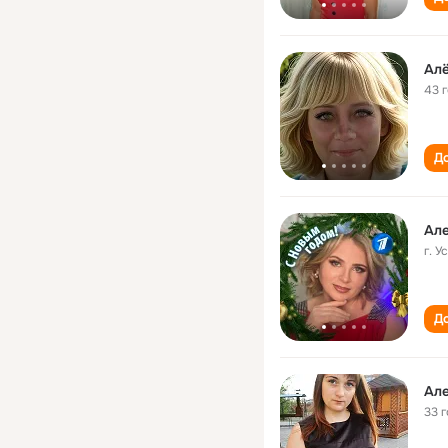
Алё
43 
До
Ал
г. 
До
Ал
33 