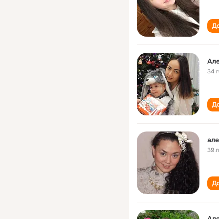
До
Ал
34 
До
але
39 
До
Ал