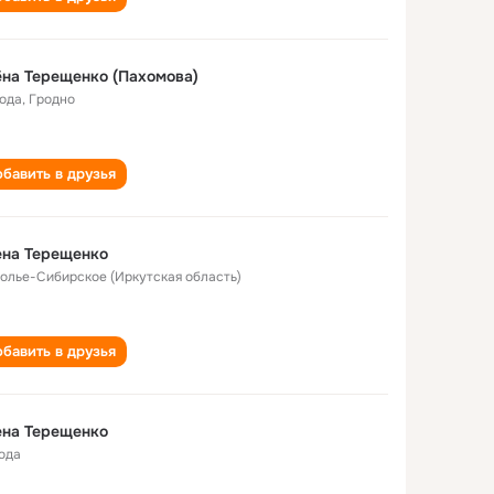
на Терещенко (Пахомова)
года
,
Гродно
бавить в друзья
ена Терещенко
Усолье-Сибирское (Иркутская область)
бавить в друзья
ена Терещенко
года